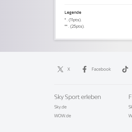
Legende
* . (11pts).
** . (25pts).
X
Facebook
Sky Sport erleben
F
Sky.de
S
WOW.de
W