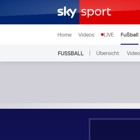
Home
Videos
LIVE
Fußball
FUSSBALL
Übersicht
Vide
Auf Sky
Giugliano - FC Crotone; Italian Serie C Divisione C