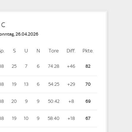
 C
Sonntag, 26.04.2026
Sp.
Spiele
S
Siege
U
Unentschieden
N
Niederlagen
Tore
Tore
Diff.
Differenz
Pkte.
Punkte
38
25
7
6
74:28
+46
82
38
19
13
6
54:25
+29
70
38
20
9
9
50:42
+8
69
38
19
10
9
58:40
+18
67