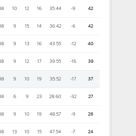
38
10
12
16
35:44
-9
42
38
9
15
14
36:42
-6
42
38
9
13
16
43:55
-12
40
38
9
12
17
39:55
-16
39
38
9
10
19
35:52
-17
37
38
6
9
23
28:60
-32
27
38
9
10
19
48:57
-9
26
38
13
10
15
47:54
-7
24