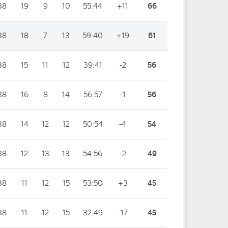
38
19
9
10
55:44
+11
66
38
18
7
13
59:40
+19
61
38
15
11
12
39:41
-2
56
38
16
8
14
56:57
-1
56
38
14
12
12
50:54
-4
54
38
12
13
13
54:56
-2
49
38
11
12
15
53:50
+3
45
38
11
12
15
32:49
-17
45