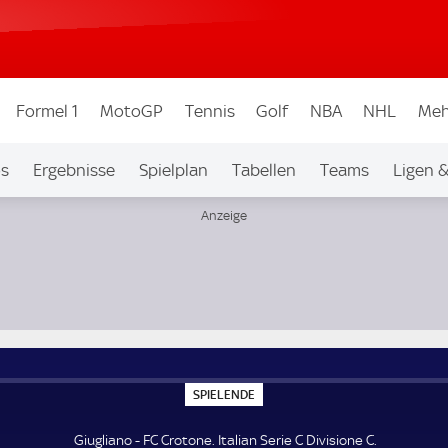
Formel 1
MotoGP
Tennis
Golf
NBA
NHL
Meh
os
Ergebnisse
Spielplan
Tabellen
Teams
Ligen 
S
SPIELENDE
P
I
E
Giugliano - FC Crotone. Italian Serie C Divisione C.