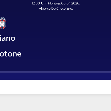
L
12:30, Uhr, Montag, 06.04.2026.
E
Alberto De Cristofaro.
N
D
E
liano
rotone