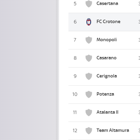
Casertana
5
FC Crotone
6
Monopoli
7
Casarano
8
Cerignola
9
Potenza
10
Atalanta II
11
Team Altamura
12