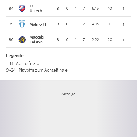
FC
34
8
0
1
7
5:15
-10
1
Utrecht
Malmö FF
35
8
0
1
7
4:15
-11
1
Maccabi
36
8
0
1
7
2:22
-20
1
Tel Aviv
Legende
1.-8.: Achtelfinale
9.-24.: Playoffs zum Achtelfinale