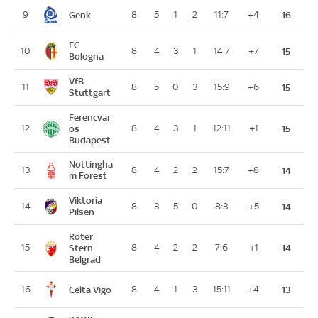
Genk
9
8
5
1
2
11:7
+4
16
FC
10
8
4
3
1
14:7
+7
15
Bologna
VfB
11
8
5
0
3
15:9
+6
15
Stuttgart
Ferencvar
12
os
8
4
3
1
12:11
+1
15
Budapest
Nottingha
13
8
4
2
2
15:7
+8
14
m Forest
Viktoria
14
8
3
5
0
8:3
+5
14
Pilsen
Roter
15
Stern
8
4
2
2
7:6
+1
14
Belgrad
Celta Vigo
16
8
4
1
3
15:11
+4
13