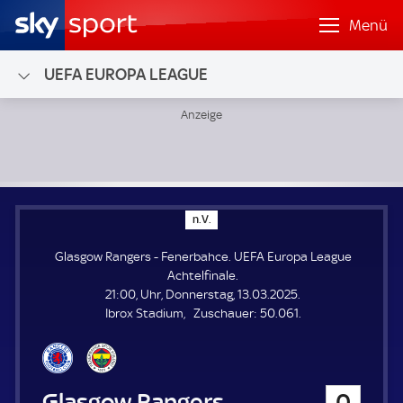
Menü
UEFA EUROPA LEAGUE
Glasgow Rangers - Fenerbahce; UEFA Europa League Achtel
n
n.V.
.
V
Glasgow Rangers - Fenerbahce. UEFA Europa League
.
Achtelfinale.
21:00, Uhr, Donnerstag, 13.03.2025.
Z
Ibrox Stadium
Zuschauer:
50.061.
u
s
c
h
Glasgow Rangers
0