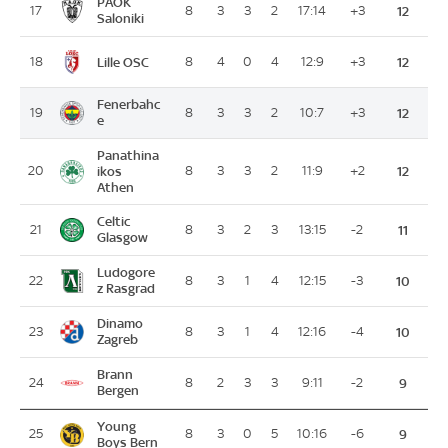
PAOK
17
8
3
3
2
17:14
+3
12
Saloniki
Lille OSC
18
8
4
0
4
12:9
+3
12
Fenerbahc
19
8
3
3
2
10:7
+3
12
e
Panathina
20
ikos
8
3
3
2
11:9
+2
12
Athen
Celtic
21
8
3
2
3
13:15
-2
11
Glasgow
Ludogore
22
8
3
1
4
12:15
-3
10
z Rasgrad
Dinamo
23
8
3
1
4
12:16
-4
10
Zagreb
Brann
24
8
2
3
3
9:11
-2
9
Bergen
Young
25
8
3
0
5
10:16
-6
9
Boys Bern