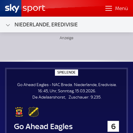
Menü
NIEDERLANDE, EREDIVISIE
Go Ahead Eagles - NAC Breda; Niederlande, Eredivisie
S
SPIELENDE
P
I
Go Ahead Eagles - NAC Breda. Niederlande, Eredivisie.
E
L
16:45, Uhr, Sonntag, 15.03.2026.
E
Z
De Adelaarshorst
Zuschauer:
9.235.
N
D
u
E
s
c
h
Go Ahead Eagles
6
a