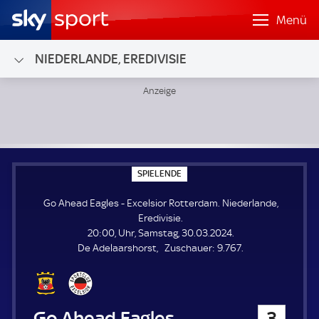
Menü
NIEDERLANDE, EREDIVISIE
Go Ahead Eagles - Excelsior Rotterdam; Niederlande, Erediv
S
SPIELENDE
P
I
Go Ahead Eagles - Excelsior Rotterdam. Niederlande,
E
L
Eredivisie.
E
20:00, Uhr, Samstag, 30.03.2024.
N
D
Z
De Adelaarshorst
Zuschauer:
9.767.
E
u
s
c
h
Go Ahead Eagles
3