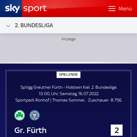
Menü
2. BUNDESLIGA
SpVgg Greuther Fürth - Holstein Kiel; 2. Bundesliga
S
SPIELENDE
P
I
SpVgg Greuther Fürth - Holstein Kiel. 2. Bundesliga.
E
L
13:00, Uhr, Samstag, 16.07.2022.
E
Z
Sportpark Ronhof | Thomas Sommer
Zuschauer:
8.756.
N
D
u
E
s
c
h
SpVgg Greuther Fürth
2
a