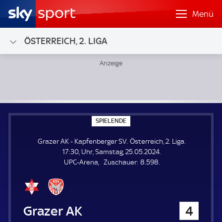
Menü
ÖSTERREICH, 2. LIGA
Grazer AK - Kapfenberger SV; Österreich, 2. Liga
S
SPIELENDE
P
I
Grazer AK - Kapfenberger SV. Österreich, 2. Liga.
E
L
17:30, Uhr, Samstag, 25.05.2024.
E
Z
UPC-Arena
Zuschauer:
8.598.
N
D
u
E
s
c
h
Grazer AK
4
a