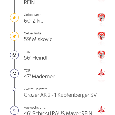
REIN
Gelbe Karte
60' Zikic
Gelbe Karte
59' Miskovic
TOR
56' Heindl
TOR
47' Maderner
Zweite Halbzeit
Grazer AK 2 - 1 Kapfenberger SV
Auswechslung
46' Schiestl RAUS Mayer REIN