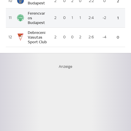
10
2
0
2
0
2:2
0
2
Budapest
Ferencvar
11
os
2
0
1
1
2:4
-2
1
Budapest
Debreceni
12
Vasutas
2
0
0
2
2:6
-4
0
Sport Club