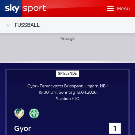
Menü
FUSSBALL
Gyor - Ferencvaros Budapest; Ungarn, NB I
S
SPIELENDE
P
I
Gyor - Ferencvaros Budapest. Ungarn, NB I.
E
L
19:30, Uhr, Sonntag, 19.04.2026.
E
Stadion ETO.
N
D
E
Gyor
1