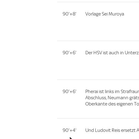
90'+8'
Vorlage Sei Muroya
90'+6'
Der HSV ist auch in Unterz
90'+6'
Pherai ist links im Strafr
Abschluss, Neumann gräts
Oberkante des eigenen To
90'+4'
Und Ludovit Reis ersetzt