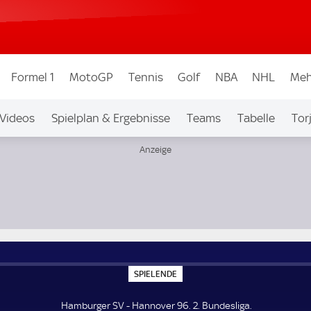
Formel 1
MotoGP
Tennis
Golf
NBA
NHL
Meh
Videos
Spielplan & Ergebnisse
Teams
Tabelle
Tor
bew.
Auf Sky
S
SPIELENDE
P
I
E
Hamburger SV - Hannover 96. 2. Bundesliga.