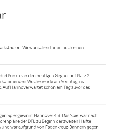
e
e
e
e
r
parkstadion. Wir wünschen Ihnen noch einen
drei Punkte an den heutigen Gegner auf Platz 2
 am kommenden Wochenende am Sonntag ins
. Auf Hannover wartet schon am Tag zuvor das
gen Spiel gewinnt Hannover 4:3. Das Spiel war nach
orenpläne der DFL zu Beginn der zweiten Hälfte
en und war aufgrund von Fadenkreuz-Bannern gegen