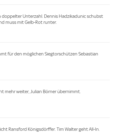
n doppelter Unterzahl. Dennis Hadzikadunic schubst
d muss mit Gelb-Rot runter.
mt für den möglichen Siegtorschützen Sebastian
cht mehr weiter, Julian Börner übernimmt.
ht Ransford Königsdörffer. Tim Walter geht All-In.