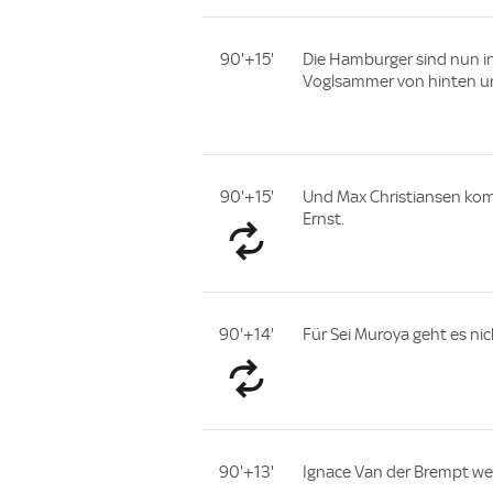
90'+15'
Die Hamburger sind nun i
Voglsammer von hinten un
90'+15'
Und Max Christiansen kom
Ernst.
90'+14'
Für Sei Muroya geht es ni
90'+13'
Ignace Van der Brempt weic