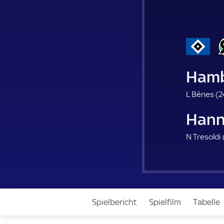
Hamb
L Bénes (
2
Hann
N Tresoldi 
Spielbericht
Spielfilm
Tabelle