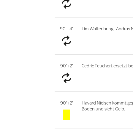
90'+4'
Tim Walter bringt Andras 
90'+2'
Cedric Teuchert ersetzt b
90'+2'
Havard Nielsen kommt gege
Boden und sieht Gelb.