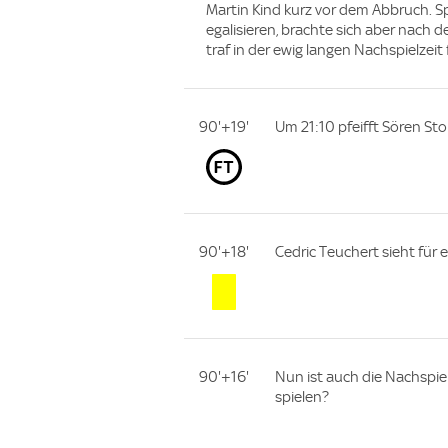
Martin Kind kurz vor dem Abbruch. 
egalisieren, brachte sich aber nach 
traf in der ewig langen Nachspielzeit 
90'+19'
Um 21:10 pfeifft Sören Stor
90'+18'
Cedric Teuchert sieht für 
90'+16'
Nun ist auch die Nachspie
spielen?