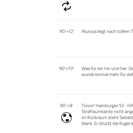
90'+12'
Muroya liegt nach tollem 
90'+10'
Was für ein hin und her. 
wurde einmal mehr für de
90'+8'
Tooor! Hamburger SV - HA
Strafraumkante nicht ange
im Rückraum steht Sebasti
blank. Er drückt die Kugel 