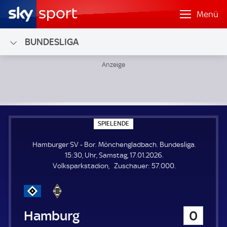
Menü
BUNDESLIGA
Hamburger SV - Bor. Mönchengladbach; Bundesliga
S
SPIELENDE
P
I
Hamburger SV - Bor. Mönchengladbach. Bundesliga.
E
L
15:30, Uhr, Samstag, 17.01.2026.
E
Z
Volksparkstadion
Zuschauer:
57.000.
N
D
u
E
s
c
h
Hamburger SV
0
a