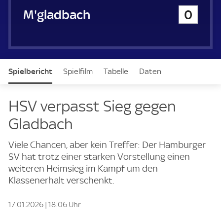
u
Bor. Mönchengladbach
0
e
r
Spielbericht
Spielfilm
Tabelle
Daten
Aufstellung
Live
HSV verpasst Sieg gegen
Gladbach
Viele Chancen, aber kein Treffer: Der Hamburger
SV hat trotz einer starken Vorstellung einen
weiteren Heimsieg im Kampf um den
Klassenerhalt verschenkt.
17.01.2026 | 18:06 Uhr