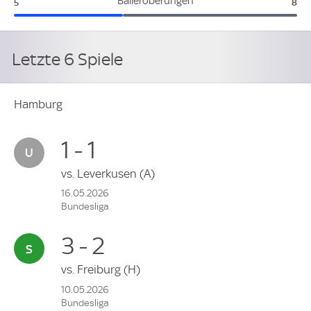
Hamburg:
Ros
Balleroberungen
5
8
Letzte 6 Spiele
Hamburg
1 - 1
vs.
Leverkusen
(A)
16.05.2026
Bundesliga
3 - 2
vs.
Freiburg
(H)
10.05.2026
Bundesliga