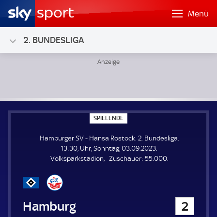
Menü
2. BUNDESLIGA
Hamburger SV - Hansa Rostock; 2. Bundesliga
S
SPIELENDE
P
I
Hamburger SV - Hansa Rostock. 2. Bundesliga.
E
L
13:30, Uhr, Sonntag, 03.09.2023.
E
Z
Volksparkstadion
Zuschauer:
55.000.
N
D
u
E
s
c
h
Hamburger SV
2
a