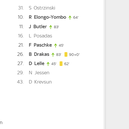
31
S
Ostrzinski
10
R
Elongo-Yombo
64'
64. minute
11
J
Butler
83'
83. minute
nute
16
L
Posadas
21
F
Paschke
45'
45. minute
26
B
Drakas
90. minute
83'
83. minute
90+0'
inute
27
D
Lelle
62. minute
45'
45. minute
62'
ute
29
N
Jessen
43
D
Krevsun
en