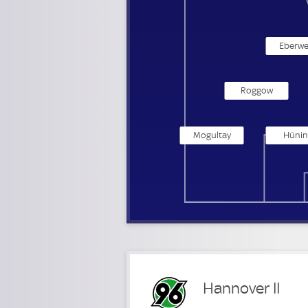
Eberwe
Roggow
Mogultay
Hünin
Hannover II