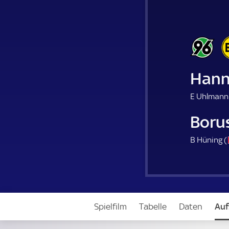
Hanno
E Uhlmann
Boru
B Hüning (
Spielfilm
Tabelle
Daten
Auf