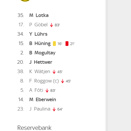
35
M
Lotka
17
P
Göbel
83'
83. minute
34
Y
Lührs
e
15
B
Hüning
16. minute
21. minute
16'
21'
2
B
Mogultay
20
J
Hettwer
te
38
K
Wätjen
45'
45. minute
8
F
Roggow
(c)
45'
45. minute
inute
5
A
Fóti
83'
83. minute
inute
14
M
Eberwein
23
J
Paulina
64'
64. minute
te
Reservebank