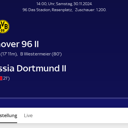
L
14:00, Uhr, Samstag, 30.11.2024.
E
Z
96 Das Stadion, Rasenplatz
Zuschauer:
1.200.
N
D
u
E
s
c
h
a
ver 96 II
u
e
1
8
 (
17'
11m)
B Westermeier (
80'
)
r
7
0
ssia Dortmund II
.
.
m
m
s
2
21'
)
i
i
/
1
n
n
o
.
u
u
m
t
t
i
e
e
n
stellung
Live
u
t