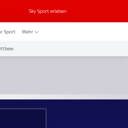
Sky Sport erleben
r Sport
Mehr
ettbew.