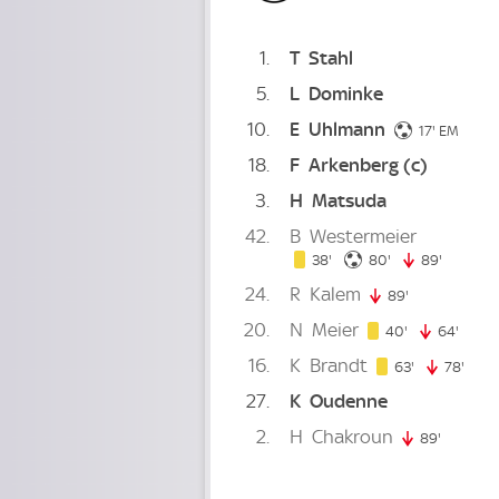
1
T
Stahl
5
L
Dominke
10
E
Uhlmann
17. minut
17'
EM
18
F
Arkenberg
(c)
3
H
Matsuda
42
B
Westermeier
38. minute
80. minute
38'
80'
89'
89. minu
24
R
Kalem
89'
89. minute
20
N
Meier
40. minute
40'
64'
64. m
16
K
Brandt
63. minute
63'
78'
78. m
27
K
Oudenne
2
H
Chakroun
89'
89. minu