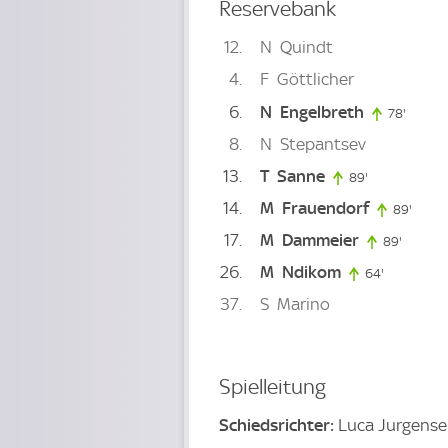
Reservebank
12
N
Quindt
4
F
Göttlicher
6
N
Engelbreth
78'
78. mi
8
N
Stepantsev
13
T
Sanne
89'
89. minute
14
M
Frauendorf
89'
89. m
17
M
Dammeier
89'
89. min
26
M
Ndikom
64'
64. minute
37
S
Marino
Spielleitung
Schiedsrichter:
Luca Jurgens