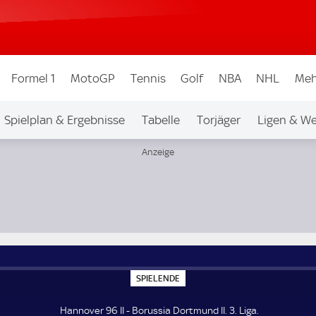
Formel 1
MotoGP
Tennis
Golf
NBA
NHL
Meh
Spielplan & Ergebnisse
Tabelle
Torjäger
Ligen & W
S
SPIELENDE
P
I
E
Hannover 96 II - Borussia Dortmund II. 3. Liga.