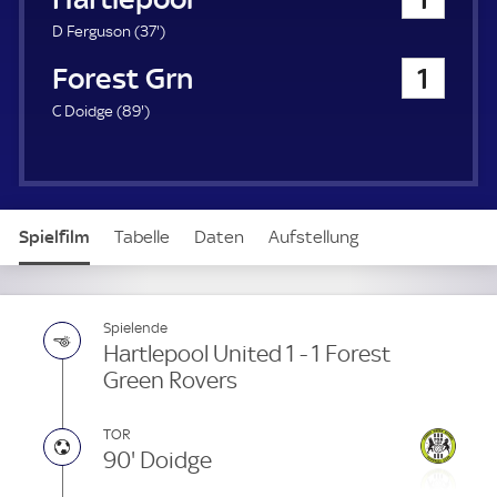
a
u
3
D Ferguson (
37'
)
e
7
Forest Green Rovers
1
r
.
m
8
C Doidge (
89'
)
i
9
n
.
u
m
t
i
e
n
Spielfilm
Tabelle
Daten
Aufstellung
u
t
e
Spielende
Hartlepool United 1 - 1 Forest
Green Rovers
TOR
90' Doidge