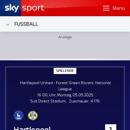
Menü
FUSSBALL
Hartlepool United - Forest Green Rovers; National League
S
SPIELENDE
P
I
Hartlepool United - Forest Green Rovers. National
E
L
League.
E
16:00, Uhr, Montag, 05.05.2025.
N
D
Z
Suit Direct Stadium
Zuschauer:
4.176.
E
u
s
c
h
Hartlepool United
1