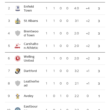
Enfield
2
1
1
0
0
4:0
+4
3
Town
St Albans
3
1
1
0
0
3:1
+2
3
Brentwoo
4
1
1
0
0
2:0
+2
3
d Town
Carshalto
5
1
1
0
0
2:0
+2
3
n Athletic
Welling
6
1
1
0
0
2:0
+2
3
United
Dartford
7
1
1
0
0
3:2
+1
3
Leatherhe
8
1
1
0
0
2:1
+1
3
ad
Aveley
9
1
0
1
0
2:2
0
1
Eastbour