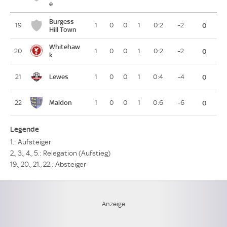
e
Burgess
19
1
0
0
1
0:2
-2
0
Hill Town
Whitehaw
20
1
0
0
1
0:2
-2
0
k
Lewes
21
1
0
0
1
0:4
-4
0
Maldon
22
1
0
0
1
0:6
-6
0
Legende
1.: Aufsteiger
2., 3., 4., 5.: Relegation (Aufstieg)
19., 20., 21., 22.: Absteiger