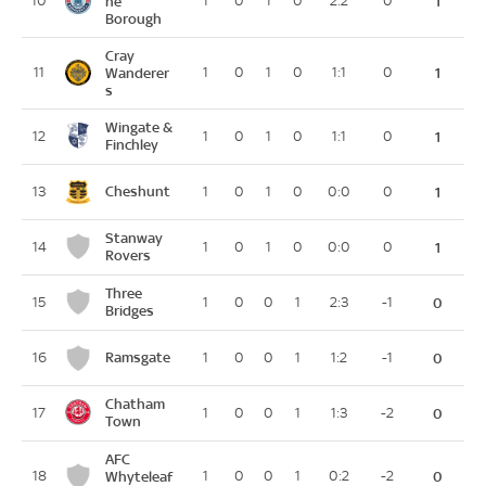
10
ne
1
0
1
0
2:2
0
1
Borough
Cray
11
Wanderer
1
0
1
0
1:1
0
1
s
Wingate &
12
1
0
1
0
1:1
0
1
Finchley
Cheshunt
13
1
0
1
0
0:0
0
1
Stanway
14
1
0
1
0
0:0
0
1
Rovers
Three
15
1
0
0
1
2:3
-1
0
Bridges
Ramsgate
16
1
0
0
1
1:2
-1
0
Chatham
17
1
0
0
1
1:3
-2
0
Town
AFC
18
Whyteleaf
1
0
0
1
0:2
-2
0