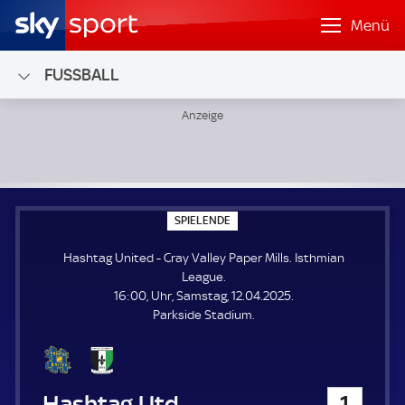
Menü
FUSSBALL
Hashtag United - Cray Valley Paper Mills; Isthmian League
S
SPIELENDE
P
I
Hashtag United - Cray Valley Paper Mills. Isthmian
E
L
League.
E
16:00, Uhr, Samstag, 12.04.2025.
N
D
Parkside Stadium.
E
Hashtag United
1