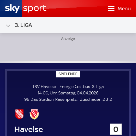
Menü
3. LIGA
TSV Havelse - Energie Cottbus; 3. Liga
S
SPIELENDE
P
I
TSV Havelse - Energie Cottbus. 3. Liga.
E
L
14:00, Uhr, Samstag, 04.04.2026.
E
Z
96 Das Stadion, Rasenplatz
Zuschauer:
2.312.
N
D
u
E
s
c
h
TSV Havelse
0
a