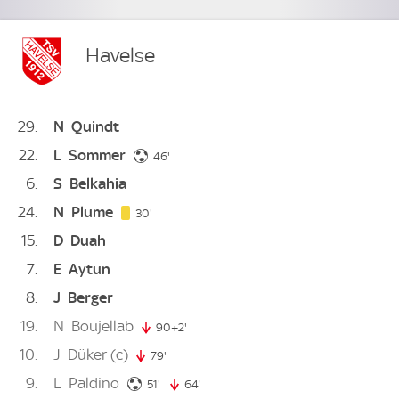
Havelse
29
N
Quindt
22
L
Sommer
46. minute
46'
6
S
Belkahia
24
N
Plume
30. minute
30'
15
D
Duah
7
E
Aytun
8
J
Berger
19
N
Boujellab
90+2'
92. minute
10
J
Düker
(c)
79'
79. minute
9
L
Paldino
51. minute
51'
64'
64. minute