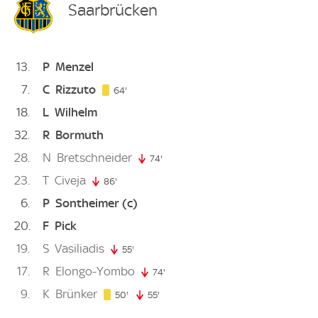
Saarbrücken
13
P
Menzel
7
C
Rizzuto
64. minute
64'
18
L
Wilhelm
32
R
Bormuth
28
N
Bretschneider
74'
74. minute
23
T
Civeja
86'
86. minute
6
P
Sontheimer
(c)
20
F
Pick
19
S
Vasiliadis
55'
55. minute
17
R
Elongo-Yombo
74'
74. minute
9
K
Brünker
50. minute
50'
55'
55. minute