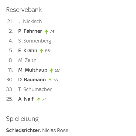
Reservebank
21
J
Nickisch
2
P
Fahrner
74'
74. minute
4
S
Sonnenberg
5
E
Krahn
86'
86. minute
8
M
Zeitz
11
M
Multhaup
55'
55. minute
30
D
Baumann
55'
55. minute
33
T
Schumacher
25
A
Naifi
74'
74. minute
Spielleitung
Schiedsrichter:
Niclas Rose