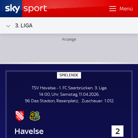
Menü
3. LIGA
TSV Havelse - 1. FC Saarbrücken; 3. Liga
S
SPIELENDE
P
I
TSV Havelse - 1. FC Saarbrücken. 3. Liga.
E
L
14:00, Uhr, Samstag, 11.04.2026.
E
Z
96 Das Stadion, Rasenplatz
Zuschauer:
1.012.
N
D
u
E
s
c
h
TSV Havelse
2
a