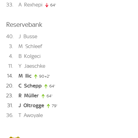
33
A
Rexhepi
64'
64. minute
Reservebank
40
J
Busse
3
M
Schleef
4
B
Kolgeci
11
Y
Jaeschke
14
M
Ilic
90+2'
92. minute
20
C
Schepp
64'
64. minute
23
R
Müller
64'
64. minute
31
J
Oltrogge
79'
79. minute
36
T
Awoyale