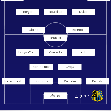
Berger
Boujellab
Düker
Paldino
Rexhepi
Brünker
Elongo-Yombo
Vasiliadis
Pick
Sontheimer
Civeja
Bretschneider
Bormuth
Wilhelm
Rizzuto
Menzel
1. FC Saarbrücken
4-2-3-1