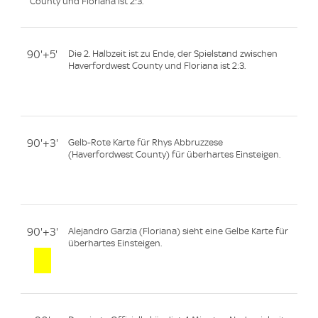
County und Floriana ist 2:3.
90'+5'
Die 2. Halbzeit ist zu Ende, der Spielstand zwischen
Haverfordwest County und Floriana ist 2:3.
90'+3'
Gelb-Rote Karte für Rhys Abbruzzese
(Haverfordwest County) für überhartes Einsteigen.
90'+3'
Alejandro Garzia (Floriana) sieht eine Gelbe Karte für
überhartes Einsteigen.