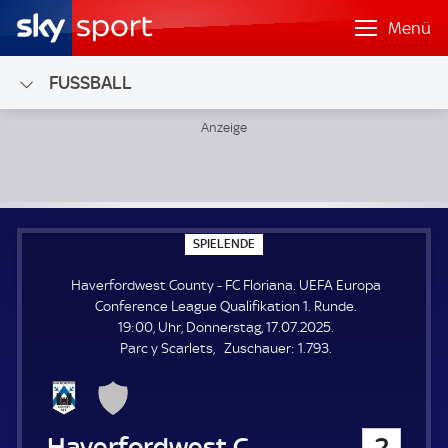
Menü
FUSSBALL
Haverfordwest County - FC Floriana; UEFA Europa Conferen
S
SPIELENDE
P
I
Haverfordwest County - FC Floriana. UEFA Europa
E
L
Conference League Qualifikation 1. Runde.
E
19:00, Uhr, Donnerstag, 17.07.2025.
N
D
Z
Parc y Scarlets
Zuschauer:
1.793.
E
u
s
c
h
Haverfordwest County
2