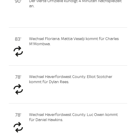
90'
Der vierte Offizielle kündigt 4 Minuten Nachspielzeit
an.
83'
Wechsel Floriana. Mattia Veselji kommt für Charles
M'Mombwa.
78'
Wechsel Haverfordwest County. Elliot Scotcher
kommt für Dylan Rees.
78'
Wechsel Haverfordwest County. Luc Owen kommt
für Daniel Hawkins.