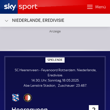
Menü
NIEDERLANDE, EREDIVISIE
SC Heerenveen - Feyenoord Rotterdam; Niederlande, Erediv
S
SPIELENDE
P
I
SC Heerenveen - Feyenoord Rotterdam. Niederlande,
E
L
Eredivisie.
E
14:30, Uhr, Sonntag, 18.05.2025.
N
D
Z
Abe Lenstra Stadion
Zuschauer:
23.487.
E
u
s
c
h
SC Heerenveen
2