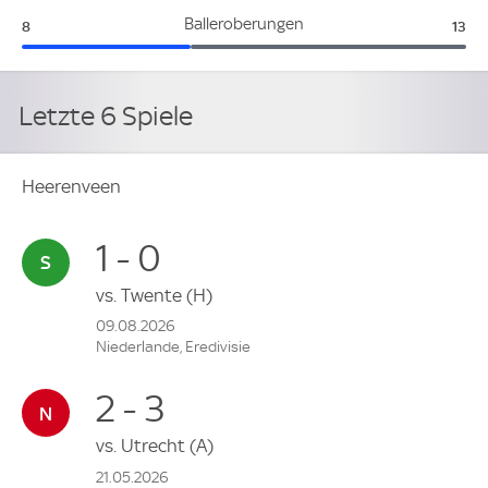
Heerenveen:
Fey
Balleroberungen
8
13
Letzte 6 Spiele
Heerenveen
1 - 0
vs.
Twente
(H)
09.08.2026
Niederlande, Eredivisie
2 - 3
vs.
Utrecht
(A)
21.05.2026