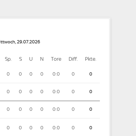
Mittwoch, 29.07.2026
Sp.
Spiele
S
Siege
U
Unentschieden
N
Niederlagen
Tore
Tore
Diff.
Differenz
Pkte.
Punkte
0
0
0
0
0:0
0
0
0
0
0
0
0:0
0
0
0
0
0
0
0:0
0
0
0
0
0
0
0:0
0
0