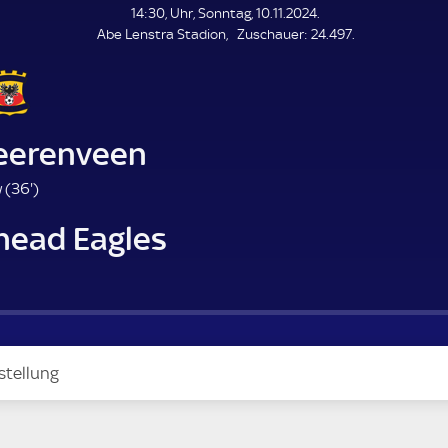
L
14:30, Uhr, Sonntag, 10.11.2024.
E
Z
Abe Lenstra Stadion
Zuschauer:
24.497.
N
D
u
E
s
c
h
a
eerenveen
u
e
3
 (
36'
)
r
6
head Eagles
.
m
i
n
u
t
e
stellung