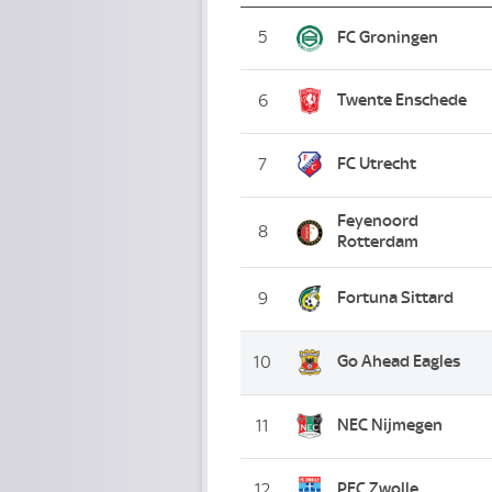
5
FC Groningen
Twente Enschede
6
FC Utrecht
7
Feyenoord
8
Rotterdam
Fortuna Sittard
9
Go Ahead Eagles
10
NEC Nijmegen
11
PEC Zwolle
12