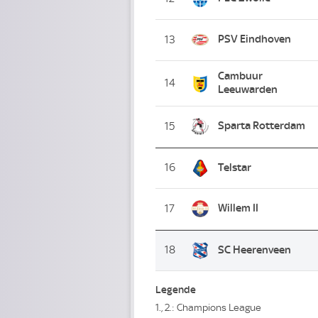
PSV Eindhoven
13
Cambuur
14
Leeuwarden
Sparta Rotterdam
15
16
Telstar
Willem II
17
18
SC Heerenveen
Legende
1., 2.: Champions League