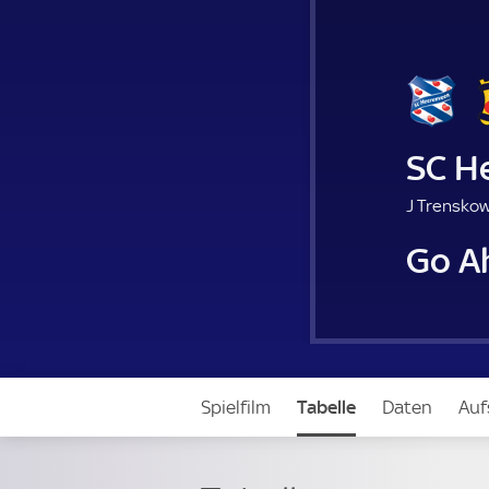
SC H
J Trenskow
Go A
Spielfilm
Tabelle
Daten
Auf