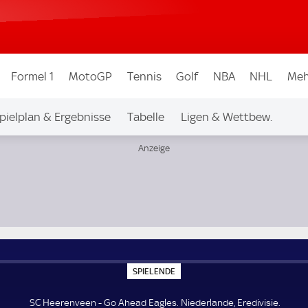
Formel 1
MotoGP
Tennis
Golf
NBA
NHL
Meh
pielplan & Ergebnisse
Tabelle
Ligen & Wettbew.
S
SPIELENDE
P
I
E
SC Heerenveen - Go Ahead Eagles. Niederlande, Eredivisie.