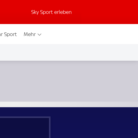
Sky Sport erleben
r Sport
Mehr