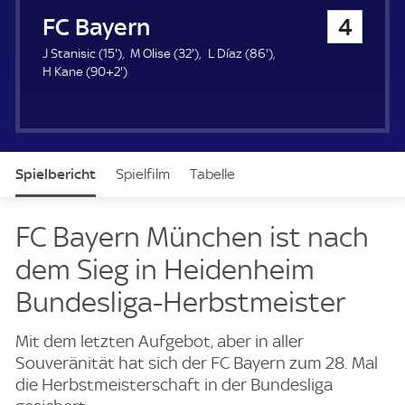
u
FC Bayern München
4
e
r
1
3
8
J Stanisic (
15'
)
M Olise (
32'
)
L Díaz (
86'
)
5
9
2
6
H Kane (
90+2'
)
.
2
.
.
m
.
m
m
i
m
i
i
n
i
n
n
u
n
u
u
Spielbericht
Spielfilm
Tabelle
t
u
t
t
e
t
e
e
e
News & Video
Daten
Aufstellung
Live
FC Bayern München ist nach
dem Sieg in Heidenheim
Bundesliga-Herbstmeister
Mit dem letzten Aufgebot, aber in aller
Souveränität hat sich der FC Bayern zum 28. Mal
die Herbstmeisterschaft in der Bundesliga