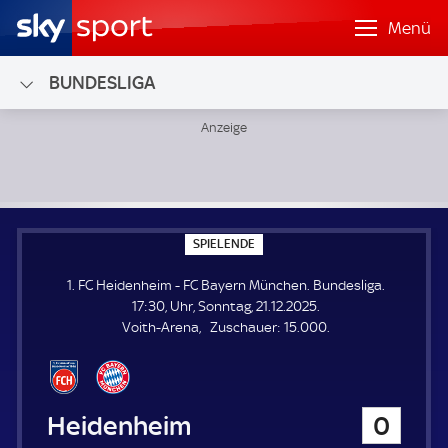
Menü
BUNDESLIGA
1. FC Heidenheim - FC Bayern München; Bundesliga
S
SPIELENDE
P
I
1. FC Heidenheim - FC Bayern München. Bundesliga.
E
L
17:30, Uhr, Sonntag, 21.12.2025.
E
Z
Voith-Arena
Zuschauer:
15.000.
N
D
u
E
s
c
h
1. FC Heidenheim
0
a