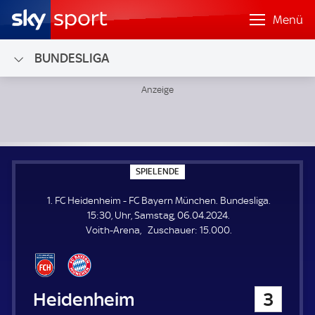
Menü
BUNDESLIGA
1. FC Heidenheim - FC Bayern München; Bundesliga
S
SPIELENDE
P
I
1. FC Heidenheim - FC Bayern München. Bundesliga.
E
L
15:30, Uhr, Samstag, 06.04.2024.
E
Z
Voith-Arena
Zuschauer:
15.000.
N
D
u
E
s
c
h
1. FC Heidenheim
3
a