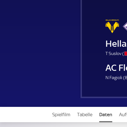
Hell
T Suslov (
AC F
N Fagioli (
8
Spielfilm
Tabelle
Daten
Auf