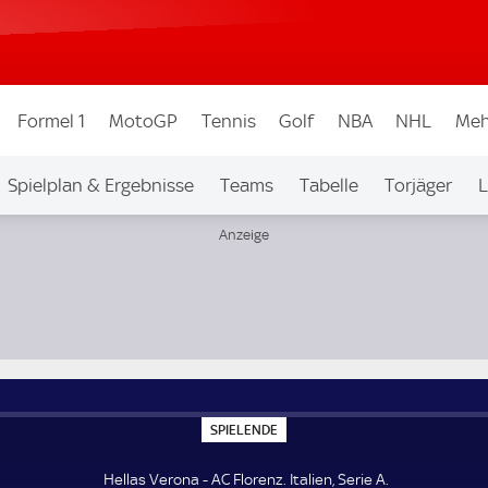
Formel 1
MotoGP
Tennis
Golf
NBA
NHL
Meh
Spielplan & Ergebnisse
Teams
Tabelle
Torjäger
L
S
SPIELENDE
P
I
E
Hellas Verona - AC Florenz. Italien, Serie A.