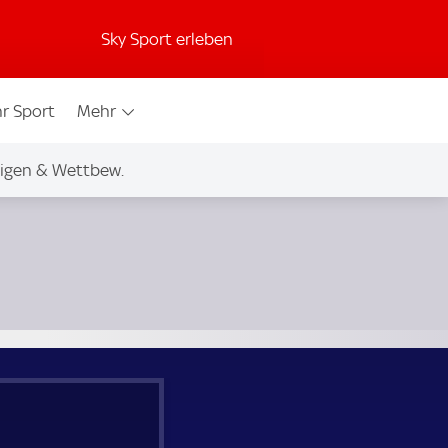
Sky Sport erleben
r Sport
Mehr
igen & Wettbew.