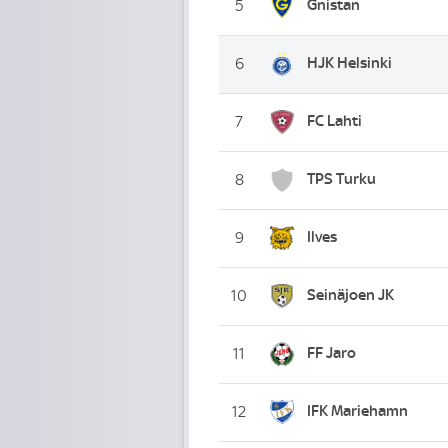
Gnistan
5
HJK Helsinki
6
FC Lahti
7
TPS Turku
8
Ilves
9
Seinäjoen JK
10
FF Jaro
11
IFK Mariehamn
12