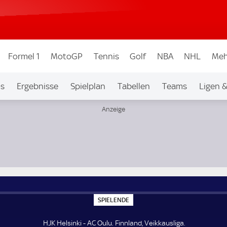
Formel 1
MotoGP
Tennis
Golf
NBA
NHL
Meh
os
Ergebnisse
Spielplan
Tabellen
Teams
Ligen 
S
SPIELENDE
P
I
E
HJK Helsinki - AC Oulu. Finnland, Veikkausliga.