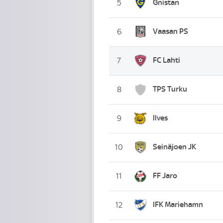
Gnistan
5
Vaasan PS
6
FC Lahti
7
TPS Turku
8
Ilves
9
Seinäjoen JK
10
FF Jaro
11
IFK Mariehamn
12