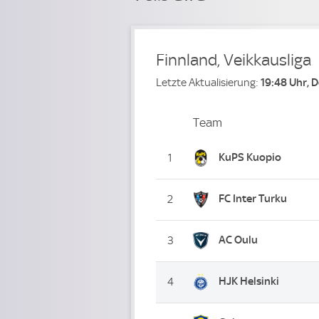
Finnland, Veikkausliga
Letzte Aktualisierung:
19:48 Uhr, 
Team
Team
Platz
KuPS Kuopio
1
FC Inter Turku
2
AC Oulu
3
HJK Helsinki
4