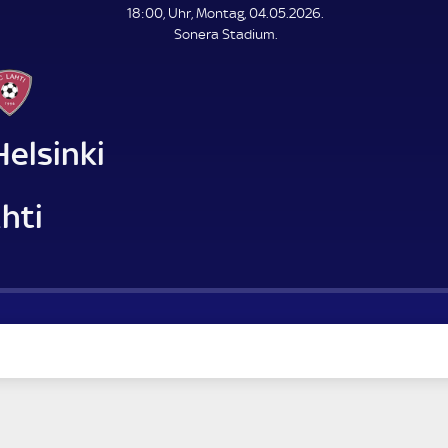
L
18:00, Uhr, Montag, 04.05.2026.
E
Sonera Stadium.
N
D
E
elsinki
hti