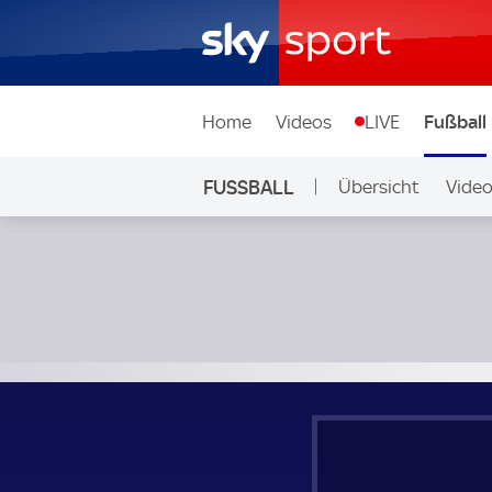
Home
Videos
LIVE
Fußball
FUSSBALL
Übersicht
Vide
Auf Sky
HJK Helsinki - FC Lahti; Finnland, Veikkausliga