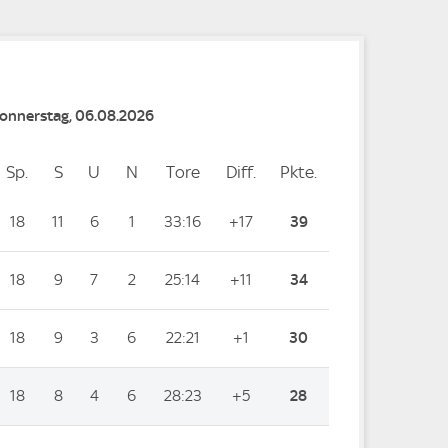
Donnerstag, 06.08.2026
Sp.
Spiele
S
Siege
U
Unentschieden
N
Niederlagen
Tore
Tore
Diff.
Differenz
Pkte.
Punkte
18
11
6
1
33:16
+17
39
18
9
7
2
25:14
+11
34
18
9
3
6
22:21
+1
30
18
8
4
6
28:23
+5
28