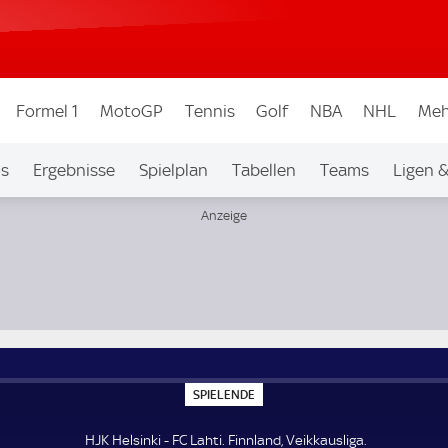
Formel 1
MotoGP
Tennis
Golf
NBA
NHL
Meh
os
Ergebnisse
Spielplan
Tabellen
Teams
Ligen 
S
SPIELENDE
P
I
E
HJK Helsinki - FC Lahti. Finnland, Veikkausliga.