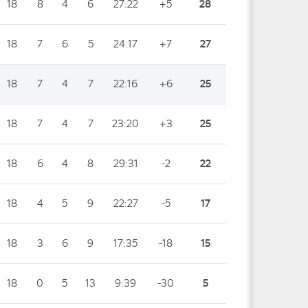
18
8
4
6
27:22
+5
28
18
7
6
5
24:17
+7
27
18
7
4
7
22:16
+6
25
18
7
4
7
23:20
+3
25
18
6
4
8
29:31
-2
22
18
4
5
9
22:27
-5
17
18
3
6
9
17:35
-18
15
18
0
5
13
9:39
-30
5