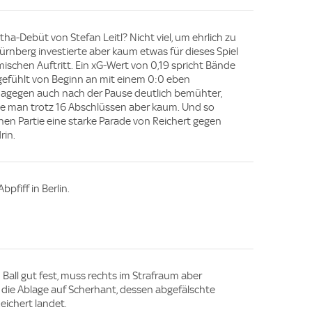
ha-Debüt von Stefan Leitl? Nicht viel, um ehrlich zu
 Nürnberg investierte aber kaum etwas für dieses Spiel
mischen Auftritt. Ein xG-Wert von 0,19 spricht Bände
h gefühlt von Beginn an mit einem 0:0 eben
 dagegen auch nach der Pause deutlich bemühter,
lte man trotz 16 Abschlüssen aber kaum. Und so
ähen Partie eine starke Parade von Reichert gegen
rin.
bpfiff in Berlin.
Ball gut fest, muss rechts im Strafraum aber
die Ablage auf Scherhant, dessen abgefälschte
eichert landet.