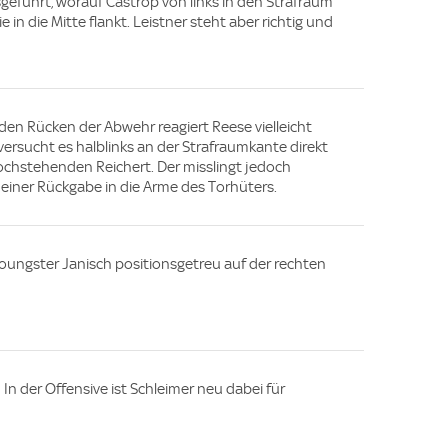
sgeführt, worauf Castrop von links in den Strafraum
e in die Mitte flankt. Leistner steht aber richtig und
den Rücken der Abwehr reagiert Reese vielleicht
ersucht es halblinks an der Strafraumkante direkt
chstehenden Reichert. Der misslingt jedoch
 einer Rückgabe in die Arme des Torhüters.
oungster Janisch positionsgetreu auf der rechten
n der Offensive ist Schleimer neu dabei für