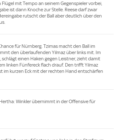
n Flügel mit Tempo an seinem Gegenspieler vorbei,
abe ist dann Knoche zur Stelle. Reese darf zwar
ereingabe rutscht der Ball aber deutlich über den
us.
 Chance für Nürnberg. Tzimas macht den Ball im
nimmt den überlaufenden Yilmaz über links mit. Im
, schlägt einen Haken gegen Leistner, zieht damit
m linken Fünfereck flach drauf. Den trifft Yilmaz
nst im kurzen Eck mit der rechten Hand entschärfen
Hertha: Winkler übernimmt in der Offensive für