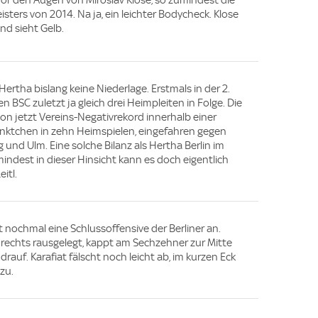
 vor den Augen von Miroslav Klose, so zumindest die
sters von 2014. Na ja, ein leichter Bodycheck. Klose
nd sieht Gelb.
Hertha bislang keine Niederlage. Erstmals in der 2.
n BSC zuletzt ja gleich drei Heimpleiten in Folge. Die
on jetzt Vereins-Negativrekord innerhalb einer
ünktchen in zehn Heimspielen, eingefahren gegen
und Ulm. Eine solche Bilanz als Hertha Berlin im
ndest in dieser Hinsicht kann es doch eigentlich
itl.
 nochmal eine Schlussoffensive der Berliner an.
rechts rausgelegt, kappt am Sechzehner zur Mitte
rauf. Karafiat fälscht noch leicht ab, im kurzen Eck
zu.