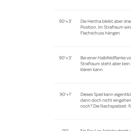
90'+3'
Die Hertha bleibt aber dra
Position. Im Strafraum wir
Flachschuss hängen.
90'+3'
Bei einer Halbfeldflanke v
Strafraum steht aber kein
klären kann.
90'+1'
Dieses Spiel kann eigentlich
dann doch nicht eingehen,
noch? Die Nachspielzeit: 