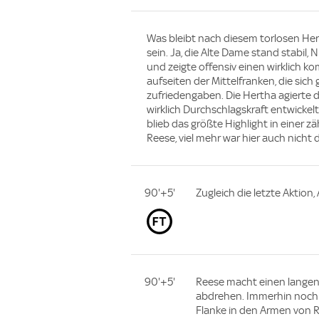
Was bleibt nach diesem torlosen Hert
sein. Ja, die Alte Dame stand stabil,
und zeigte offensiv einen wirklich ko
aufseiten der Mittelfranken, die sic
zufriedengaben. Die Hertha agierte
wirklich Durchschlagskraft entwicke
blieb das größte Highlight in einer z
Reese, viel mehr war hier auch nicht d
90'+5'
Zugleich die letzte Aktion, A
90'+5'
Reese macht einen langen 
abdrehen. Immerhin noch 
Flanke in den Armen von R