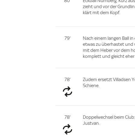
80'
Eckball Nürnberg. Kurz au
zieht und vor der Grundlini
klärt mit dem Kopf.
79'
Nach einem langen Ball in 
etwas zu überhastet und v
mit dem Heber vor dem ho
komplett und gleicht eher
78'
Zudem ersetzt Villadsen Y
Schiene.
78'
Doppelwechsel beim Club: I
Justvan.