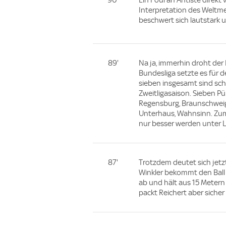
90'
Ein Foul an Antiste direkt
Interpretation des Weltmei
beschwert sich lautstark u
89'
Na ja, immerhin droht der 
Bundesliga setzte es für de
sieben insgesamt sind sch
Zweitligasaison. Sieben P
Regensburg, Braunschweig 
Unterhaus, Wahnsinn. Zumi
nur besser werden unter Le
87'
Trotzdem deutet sich jetzt
Winkler bekommt den Ball 
ab und hält aus 15 Metern d
packt Reichert aber sicher 