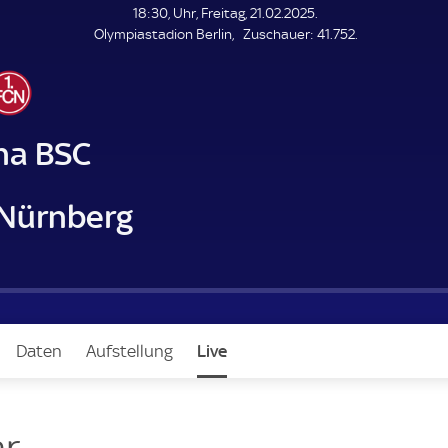
L
18:30, Uhr, Freitag, 21.02.2025.
E
Z
Olympiastadion Berlin
Zuschauer:
41.752.
N
D
u
E
s
c
h
a
ha BSC
u
e
r
 Nürnberg
Daten
Aufstellung
Live
r