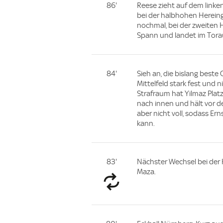
86'
Reese zieht auf dem linke
bei der halbhohen Hereing
nochmal, bei der zweiten H
Spann und landet im Tora
84'
Sieh an, die bislang beste
Mittelfeld stark fest und 
Strafraum hat Yilmaz Platz
nach innen und hält vor de
aber nicht voll, sodass Er
kann.
83'
Nächster Wechsel bei der 
Maza.