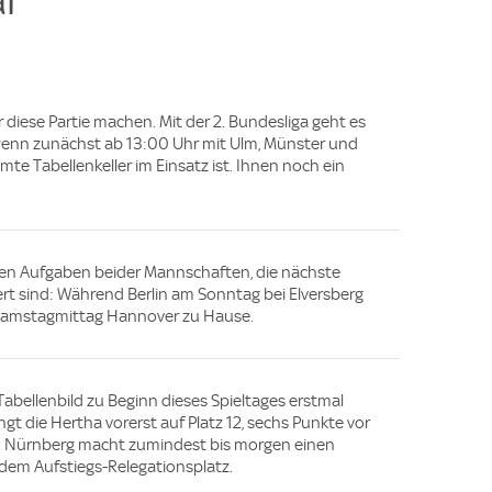
diese Partie machen. Mit der 2. Bundesliga geht es
 wenn zunächst ab 13:00 Uhr mit Ulm, Münster und
e Tabellenkeller im Einsatz ist. Ihnen noch ein
den Aufgaben beider Mannschaften, die nächste
rt sind: Während Berlin am Sonntag bei Elversberg
 Samstagmittag Hannover zu Hause.
abellenbild zu Beginn dieses Spieltages erstmal
ngt die Hertha vorerst auf Platz 12, sechs Punkte vor
h Nürnberg macht zumindest bis morgen einen
r dem Aufstiegs-Relegationsplatz.