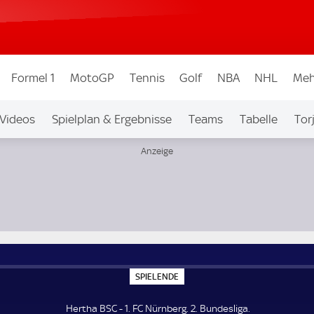
Formel 1
MotoGP
Tennis
Golf
NBA
NHL
Meh
Videos
Spielplan & Ergebnisse
Teams
Tabelle
Tor
bew.
Auf Sky
S
SPIELENDE
P
I
E
Hertha BSC - 1. FC Nürnberg. 2. Bundesliga.