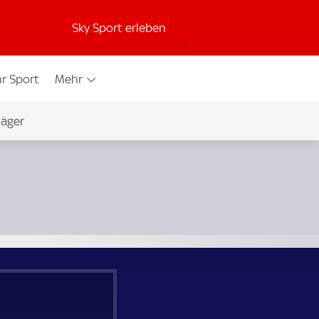
Sky Sport erleben
r Sport
Mehr
jäger