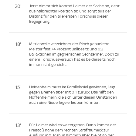
20'
Jetzt nimmt sich Konrad Laimer der Sache an, zieht
aus halbrechter Position ab und sorgt aus der
Distanz für den allerersten Torschuss dieser
Begegnung.
18'
Mittlerweile verzeichnet der frisch gebackene
Meister fast 74 Prozent Ballbesitz und 6:2
Ballaktionen im gegnerischen Sechzehner. Doch zu
einem Torschussversuch hat es beiderseits noch
immer nicht gereicht.
15'
Heidenheim muss im Parallelspiel gewinnen, liegt
gegen Bremen aber mit 0:1 zurück. Das hilft den
Hoffenheimern, die sich unter diesen Umständen
auch eine Niederlage erlauben könnten.
13'
Für Laimer wird es weitergehen. Dann kommt der
Freistoß nahe dem rechten Strafraumeck zur
Ausführung. Joshua Kimmich aber bleibt an der