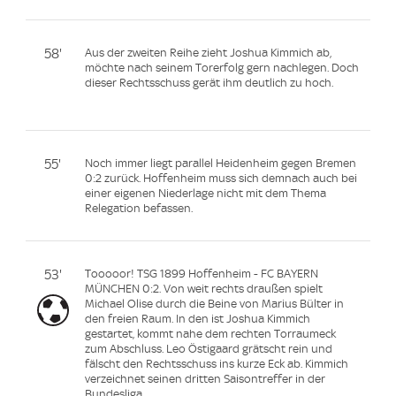
58'
Aus der zweiten Reihe zieht Joshua Kimmich ab,
möchte nach seinem Torerfolg gern nachlegen. Doch
dieser Rechtsschuss gerät ihm deutlich zu hoch.
55'
Noch immer liegt parallel Heidenheim gegen Bremen
0:2 zurück. Hoffenheim muss sich demnach auch bei
einer eigenen Niederlage nicht mit dem Thema
Relegation befassen.
53'
Tooooor! TSG 1899 Hoffenheim - FC BAYERN
MÜNCHEN 0:2. Von weit rechts draußen spielt
Michael Olise durch die Beine von Marius Bülter in
den freien Raum. In den ist Joshua Kimmich
gestartet, kommt nahe dem rechten Torraumeck
zum Abschluss. Leo Östigaard grätscht rein und
fälscht den Rechtsschuss ins kurze Eck ab. Kimmich
verzeichnet seinen dritten Saisontreffer in der
Bundesliga.