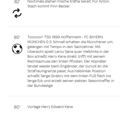
82'
Nochmals stehen frische Kräfte bereit. Für Anton
Stach kommt Finn Becker.
80'
Tooooor! TSG 1899 Hoffenheim - FC BAYERN
MÜNCHEN 0:3. Schnell schalten die Münchener um,
gelangen mit Tempo in den Sechzehner. Mit
Übersicht spielt Leroy Sane quer. Halblinks in der
Box schießt Harry Kane direkt, trifft mit seinem
Rechtsschuss den linken Pfosten. Der Abpraller
landet wieder beim Engländer, der zurück an die
Strafraumgrenze passt. Aus halblinker Position
schießt Serge Gnabry mit dem linken Fuß flach ins
lange Eck und erzielt seinen siebten Saisontreffer in
der Bundesliga.
80'
Vorlage Harry Edward Kane