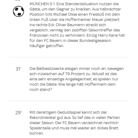
MÜNCHEN 0:1. Eine Standardsituation nutzen die
Gäste, um den Gegner zu knacken. Aus halbrechter
Position tritt Michael Olise einen Freistoß mit dem
linken Fuß über die Hoffenheimer Mauer platziert
ins rechte Eck. Oliver Baumann streckt sich
vergeblich, vermag den zwölften Saisontreffer des
Franzosen nicht zu verhindern. Einzig Harry Kane hat
für den FC Bayern in dieser Bundesligasaison
häufiger getroffen.
31'
Die Ballbesitzwerte steigen immer noch an, bewegen
sich inzwischen auf 79 Prozent zu. Aktuell ist das
eine sehr einseitige Angelegenheit, es spielen nur
noch die Gäste. Wie lange hält Hoffenheim dem
noch stand?
29'
Mit derartigem Geduldsspiel kennt sich der
Rekordmeister gut aus. So lief das in vielen Partien
dieser Saison. Der FC Bayern verzeichnet reichlich
Spielanteile und muss mal wieder ein dickes Brett
bohren.