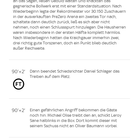
an das Sagen, ließen Geduld walten und knackten das
gegnerische Bollwerk erst mit einer Standardsituation. Nach
Wiederbeginn legte der Rekordmeister vor 30.150 Zuschauern
in der ausverkauften PreZero Arena ein zweites Tor nach,
schaltete dann deutlich zurück, ließ es sich aber nicht
nehmen, noch einen Schlussspurt hinzulegen. Die Hausherren
waren insbesondere in der ersten Hälfte komplett harmlos.
Nach Wiederbeginn hatten die Kraichgauer immerhin zwei,
drei richtig gute Torszenen, doch ein Punkt blieb deutlich
außer Reichweite.
90'+2'
Dann beendet Schiedsrichter Daniel Schlager das
Treiben auf dem Platz.
90'+2'
Einen gefährlichen Angriff bekommen die Gäste
noch hin. Michael Olise treibt den an, schickt Leroy
Sane halblinks in die Box. Dort kommt dieser mit
seinem Sschuss nicht an Oliver Baumann vorbei.