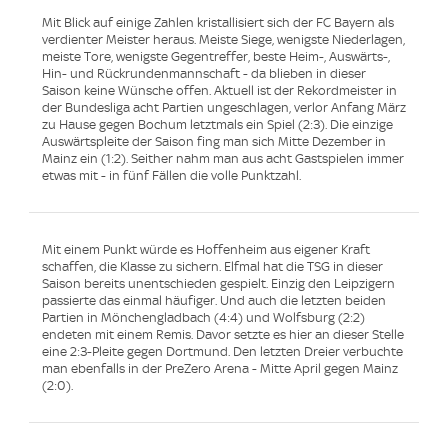
Mit Blick auf einige Zahlen kristallisiert sich der FC Bayern als
verdienter Meister heraus. Meiste Siege, wenigste Niederlagen,
meiste Tore, wenigste Gegentreffer, beste Heim-, Auswärts-,
Hin- und Rückrundenmannschaft - da blieben in dieser
Saison keine Wünsche offen. Aktuell ist der Rekordmeister in
der Bundesliga acht Partien ungeschlagen, verlor Anfang März
zu Hause gegen Bochum letztmals ein Spiel (2:3). Die einzige
Auswärtspleite der Saison fing man sich Mitte Dezember in
Mainz ein (1:2). Seither nahm man aus acht Gastspielen immer
etwas mit - in fünf Fällen die volle Punktzahl.
Mit einem Punkt würde es Hoffenheim aus eigener Kraft
schaffen, die Klasse zu sichern. Elfmal hat die TSG in dieser
Saison bereits unentschieden gespielt. Einzig den Leipzigern
passierte das einmal häufiger. Und auch die letzten beiden
Partien in Mönchengladbach (4:4) und Wolfsburg (2:2)
endeten mit einem Remis. Davor setzte es hier an dieser Stelle
eine 2:3-Pleite gegen Dortmund. Den letzten Dreier verbuchte
man ebenfalls in der PreZero Arena - Mitte April gegen Mainz
(2:0).