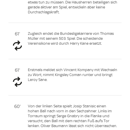
etwas tun zu müssen. Die Hausherren beteiligen sich
gerade aktiver am Spiel, entwickeln aber keine
Durchschlagskraft.
61'
Zugleich endet die Bundesligakarriere von Thomas
Müller mit seinem 503. Spiel. Die scheidende
Vereinsikone wird durch Harry Kane ersetzt.
61'
Erstmals meldet sich Vincent Kompany mit Wechseln
zu Wort, nimmt Kingsley Coman runter und bringt
Leroy Sane.
60'
Von der linken Seite spielt Josip Stanisic einen
hohen Ball nach vorn in den Sechzehner. Links im
Torraum springt Serge Gnabry in die Flanke und
versucht, den Ball mit dem rechten Fuß aufs Tor
lenken. Oliver Baumann lässt sich nicht überraschen.