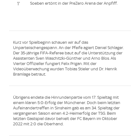
1'
Soeben ertönt in der PreZero Arena der Anpfiff.
Kurz vor Spielbeginn schauen wir auf das
Unparteiischengespann. An der Pfeife agiert Daniel Schlager.
Der 35-jährige FIFA-Referee baut auf die Unterstützung der
Assistenten Sven Waschitzki-Günther und Arno Blos. Als
Vierter Offizieller fungiert Felix Prigan. Mit der
Videoüberwachung wurden Tobias Stieler und Dr. Henrik
Bramlage betraut.
Übrigens endete die Hinrundenpartie vom 17. Spieltag mit
einem klaren 5:0-Erfolg der Münchener. Doch beim letzten
Aufeinandertreffen in Sinsheim gab es am 34. Spieltag der
vergangenen Saison einen 4:2-Heimerfolg der TSG. Beim
letzten Gastspiel davor behielt der FC Bayern im Oktober
2022 mit 2:0 die Oberhand.