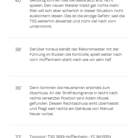
40'
Geduldig können das die Gäste jetzt erst recht
spielen. Den neuen Meister treibt gar nichts mehr.
Man will sich aber sicherlich in dieser Situation nicht
auskontern lassen. Das ist die einzige Gefahr, weil die
TSG weiterhin abwartet und nicht viel nach vorn
unternimmt.
38'
Darüber hinaus behält der Rekordmeister mit der
Führung im Rücken die Kontrolle, spielt weiter nach
vorn. Hoffenheim steht nach wie vor sehr tief.
36'
Dann kommen die Hausherren erstmals zum
Abschluss. An der Strafraumgrenze in leicht nach
rechts versetzter Position wird Adam Hlozek
gefunden. Dessen Rechtsschuss wirkt überhastet
und fliegt weit rechts am Gehäuse von Manuel
Neuer vorbei.
33'
Tooooor! TSG 1899 Hoffenheim - FC BAYERN