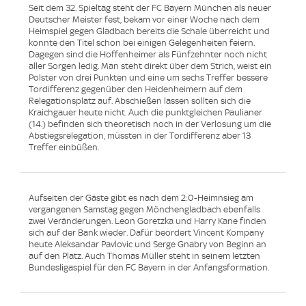
Seit dem 32. Spieltag steht der FC Bayern München als neuer
Deutscher Meister fest, bekam vor einer Woche nach dem
Heimspiel gegen Gladbach bereits die Schale überreicht und
konnte den Titel schon bei einigen Gelegenheiten feiern.
Dagegen sind die Hoffenheimer als Fünfzehnter noch nicht
aller Sorgen ledig. Man steht direkt über dem Strich, weist ein
Polster von drei Punkten und eine um sechs Treffer bessere
Tordifferenz gegenüber den Heidenheimern auf dem
Relegationsplatz auf. Abschießen lassen sollten sich die
Kraichgauer heute nicht. Auch die punktgleichen Paulianer
(14.) befinden sich theoretisch noch in der Verlosung um die
Abstiegsrelegation, müssten in der Tordifferenz aber 13
Treffer einbüßen.
Aufseiten der Gäste gibt es nach dem 2:0-Heimnsieg am
vergangenen Samstag gegen Mönchengladbach ebenfalls
zwei Veränderungen. Leon Goretzka und Harry Kane finden
sich auf der Bank wieder. Dafür beordert Vincent Kompany
heute Aleksandar Pavlovic und Serge Gnabry von Beginn an
auf den Platz. Auch Thomas Müller steht in seinem letzten
Bundesligaspiel für den FC Bayern in der Anfangsformation.