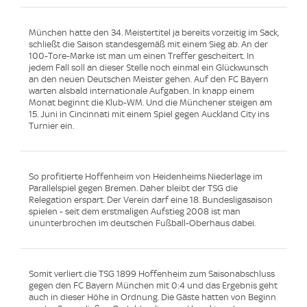
München hatte den 34. Meistertitel ja bereits vorzeitig im Sack,
schließt die Saison standesgemäß mit einem Sieg ab. An der
100-Tore-Marke ist man um einen Treffer gescheitert. In
jedem Fall soll an dieser Stelle noch einmal ein Glückwunsch
an den neuen Deutschen Meister gehen. Auf den FC Bayern
warten alsbald internationale Aufgaben. In knapp einem
Monat beginnt die Klub-WM. Und die Münchener steigen am
15. Juni in Cincinnati mit einem Spiel gegen Auckland City ins
Turnier ein.
So profitierte Hoffenheim von Heidenheims Niederlage im
Parallelspiel gegen Bremen. Daher bleibt der TSG die
Relegation erspart. Der Verein darf eine 18. Bundesligasaison
spielen - seit dem erstmaligen Aufstieg 2008 ist man
ununterbrochen im deutschen Fußball-Oberhaus dabei.
Somit verliert die TSG 1899 Hoffenheim zum Saisonabschluss
gegen den FC Bayern München mit 0:4 und das Ergebnis geht
auch in dieser Höhe in Ordnung. Die Gäste hatten von Beginn