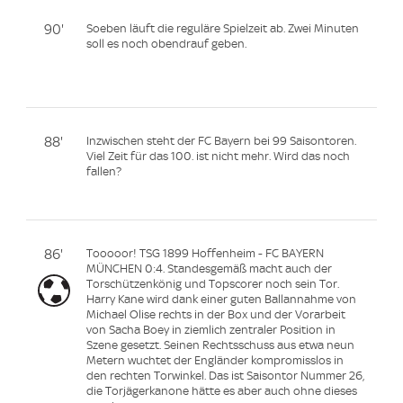
90'
Soeben läuft die reguläre Spielzeit ab. Zwei Minuten
soll es noch obendrauf geben.
88'
Inzwischen steht der FC Bayern bei 99 Saisontoren.
Viel Zeit für das 100. ist nicht mehr. Wird das noch
fallen?
86'
Tooooor! TSG 1899 Hoffenheim - FC BAYERN
MÜNCHEN 0:4. Standesgemäß macht auch der
Torschützenkönig und Topscorer noch sein Tor.
Harry Kane wird dank einer guten Ballannahme von
Michael Olise rechts in der Box und der Vorarbeit
von Sacha Boey in ziemlich zentraler Position in
Szene gesetzt. Seinen Rechtsschuss aus etwa neun
Metern wuchtet der Engländer kompromisslos in
den rechten Torwinkel. Das ist Saisontor Nummer 26,
die Torjägerkanone hätte es aber auch ohne dieses