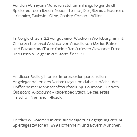
Für den FC Bayern München stehen anfangs folgende elf
Spieler auf dem Rasen: Neuer - Laimer, Dier, Stanisic, Guerreiro
- Kimmich, Pavlovic - Olise, Gnabry, Coman - Müller.
Im Vergleich zum 2:2 vor gut einer Woche in Wolfsburg nimmt
Christian Ilzer zwei Wechsel vor. Anstelle von Marius Bülter
und Bazoumana Toure (beide Bank) rücken Alexander Prass
und Dennis Geiger in die Startelf der TSG.
An dieser Stelle gilt unser Interesse den personellen
Angelegenheiten des Nachmittags und dabei zunächst der
Hoffenheimer Mannschaftsaufstellung: Baumann - Chaves,
Östigaard, Akpoguma - Kaderabek, Stach, Geiger, Prass
- Bischof, Kramaric - Hlozek.
Herzlich willkommen in der Bundesliga zur Begegnung des 34.
Spieltages zwischen 1899 Hoffenheim und Bayern München.