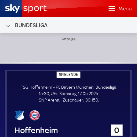
Menü
BUNDESLIGA
TSG Hoffenheim - FC Bayern München; Bundesliga
S
SPIELENDE
P
I
TSG Hoffenheim - FC Bayern München. Bundesliga.
E
L
15:30, Uhr, Samstag, 17.05.2025.
E
Z
SNP Arena
Zuschauer:
30.150.
N
D
u
E
s
c
h
TSG Hoffenheim
0
a