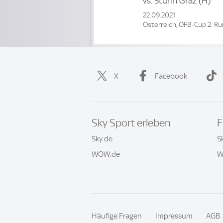
vs.
Sturm Graz
(H)
22.09.2021
Österreich, ÖFB-Cup 2. R
X
Facebook
Sky Sport erleben
F
Sky.de
S
WOW.de
W
Häufige Fragen
Impressum
AGB