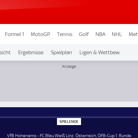
Formel 1
MotoGP
Tennis
Golf
NBA
NHL
Meh
sicht
Ergebnisse
Spielplan
Ligen & Wettbew.
 Runde
S
SPIELENDE
P
I
E
VfB Hohenems - FC Blau Weiß Linz. Österreich, ÖFB-Cup 1. Runde.