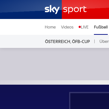
Home
Videos
LIVE
Fußball
ÖSTERREICH, ÖFB-CUP
Über
VfB Hohenems - FC Blau Weiß Linz; Österreich, ÖFB-Cup 1.