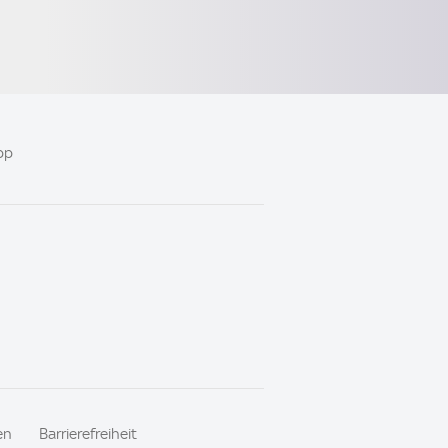
pp
en
Barrierefreiheit