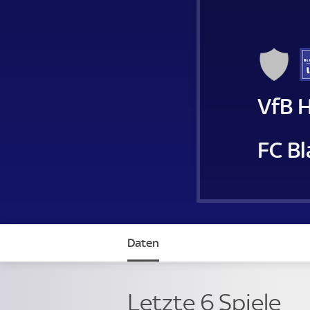
VfB 
FC Bl
Daten
Letzte 6 Spiele