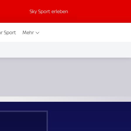
Sky Sport erleben
r Sport
Mehr