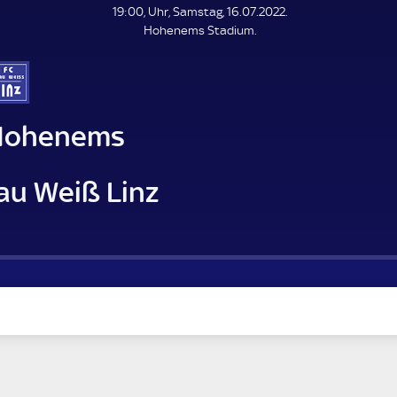
L
19:00, Uhr, Samstag, 16.07.2022.
E
Hohenems Stadium.
N
D
E
Hohenems
au Weiß Linz