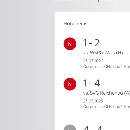
Hohenems
1 - 2
vs.
WSPG Wels
(H)
25.07.2026
Österreich, ÖFB-Cup 1. R
1 - 4
vs.
SVG Reichenau
(A
25.07.2025
Österreich, ÖFB-Cup 1. R
4 - 4