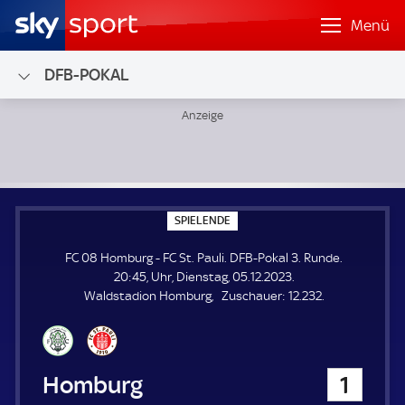
Menü
DFB-POKAL
FC 08 Homburg - FC St. Pauli; DFB-Pokal 3. Runde
S
SPIELENDE
P
I
FC 08 Homburg - FC St. Pauli. DFB-Pokal 3. Runde.
E
L
20:45, Uhr, Dienstag, 05.12.2023.
E
Z
Waldstadion Homburg
Zuschauer:
12.232.
N
D
u
E
s
c
h
FC 08 Homburg
1
a