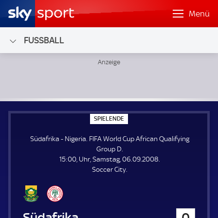
Menü
FUSSBALL
Südafrika - Nigeria; FIFA World Cup African Qualifying Gro
S
SPIELENDE
P
I
Südafrika - Nigeria. FIFA World Cup African Qualifying
E
L
Group D.
E
15:00, Uhr, Samstag, 06.09.2008.
N
D
Soccer City.
E
Südafrika
0