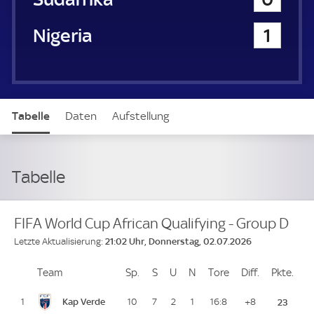
Nigeria
1
Tabelle
Daten
Aufstellung
Tabelle
FIFA World Cup African Qualifying - Group D
21:02 Uhr, Donnerstag, 02.07.2026
Letzte Aktualisierung:
Team
Team
Sp.
Spiele
S
Siege
U
Unentschieden
N
Niederlagen
Tore
Tore
Diff.
Differenz
Pkte.
Pun
Platz
Kap Verde
1
10
7
2
1
16:8
+8
23