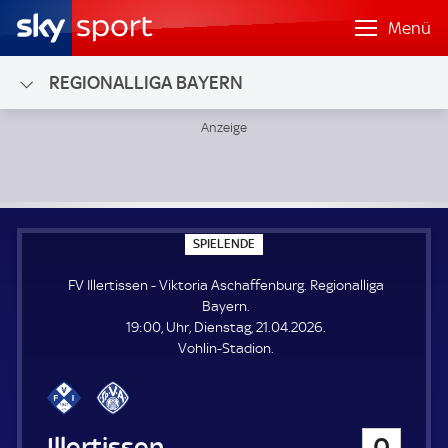
Menü
REGIONALLIGA BAYERN
FV Illertissen - Viktoria Aschaffenburg; Regionalliga Bayern
S
SPIELENDE
P
I
FV Illertissen - Viktoria Aschaffenburg. Regionalliga
E
L
Bayern.
E
19:00, Uhr, Dienstag, 21.04.2026.
N
D
Vohlin-Stadion.
E
FV Illertissen
0