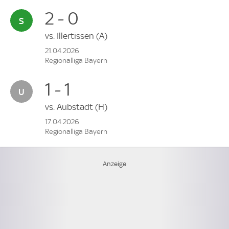
2 - 0
vs.
Illertissen
(A)
21.04.2026
Regionalliga Bayern
1 - 1
vs.
Aubstadt
(H)
17.04.2026
Regionalliga Bayern