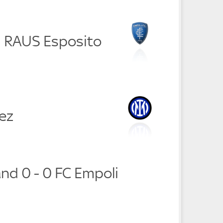
i RAUS Esposito
ez
and 0 - 0 FC Empoli