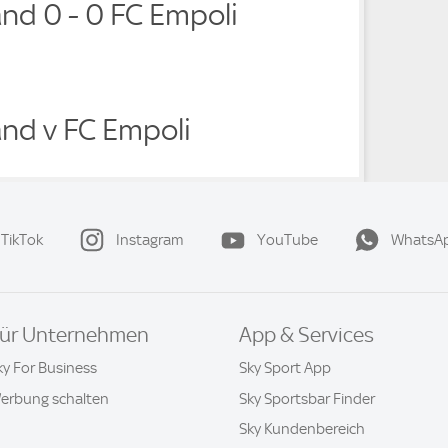
and 0 - 0 FC Empoli
and v FC Empoli
TikTok
Instagram
YouTube
WhatsA
ür Unternehmen
App & Services
ky For Business
Sky Sport App
erbung schalten
Sky Sportsbar Finder
Sky Kundenbereich