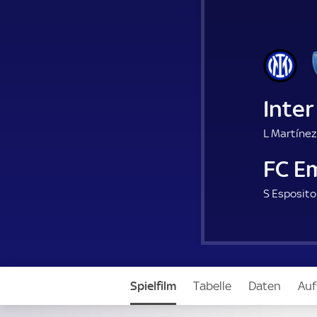
Inter
L Martínez
FC E
S Esposito
Spielfilm
Tabelle
Daten
Auf