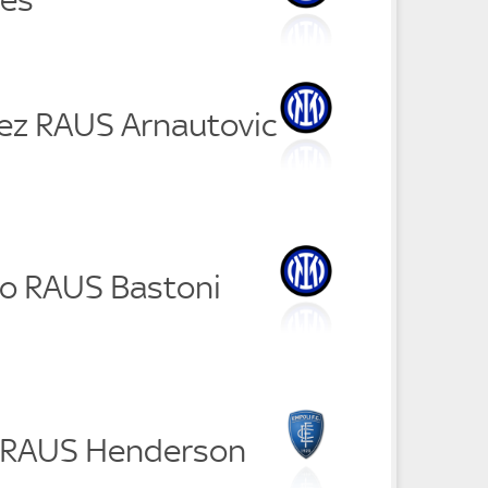
nez RAUS Arnautovic
co RAUS Bastoni
i RAUS Henderson