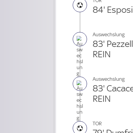
TOR
84' Espos
Auswechslung
83' Pezze
REIN
Auswechslung
83' Cacac
REIN
TOR
79' Dumfr