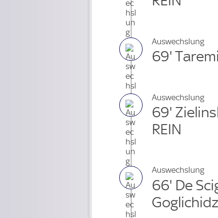
REIN
Auswechslung
69' Tarem
Auswechslung
69' Zielin
REIN
Auswechslung
66' De Sci
Goglichid