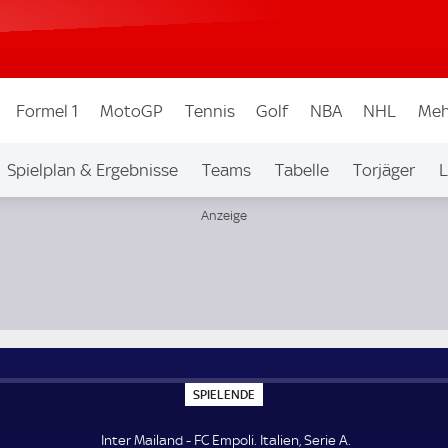
Formel 1
MotoGP
Tennis
Golf
NBA
NHL
Meh
Spielplan & Ergebnisse
Teams
Tabelle
Torjäger
L
S
SPIELENDE
P
I
E
Inter Mailand - FC Empoli. Italien, Serie A.