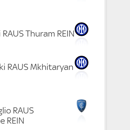
i RAUS Thuram REIN
ski RAUS Mkhitaryan
glio RAUS
ze REIN