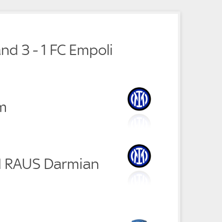
e
and 3 - 1 FC Empoli
m
d RAUS Darmian