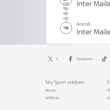
Inter Mail
Anstoß
Inter Mail
X
Facebook
Sky Sport erleben
F
Sky.de
S
WOW.de
W