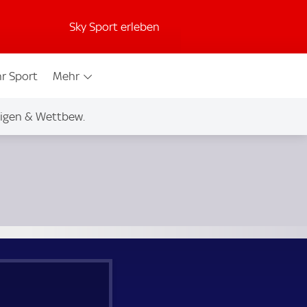
Sky Sport erleben
r Sport
Mehr
igen & Wettbew.