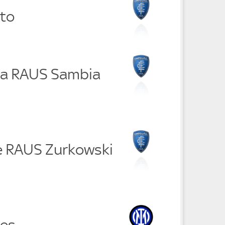
ito
lla RAUS Sambia
e RAUS Zurkowski
ies