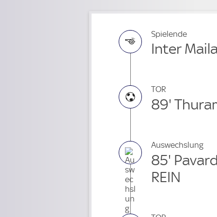
Spielende
Inter Mail
TOR
89' Thura
Auswechslung
85' Pavar
REIN