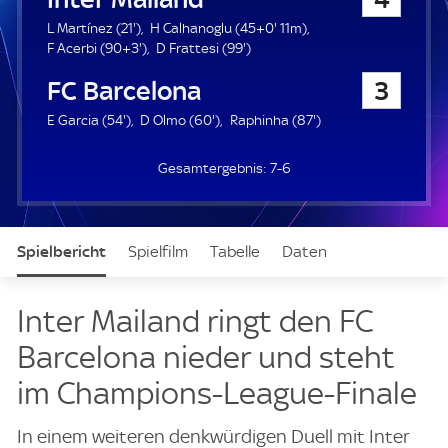
a
u
2
4
L Martínez (
21'
)
H Calhanoglu (
45+0'
11m)
e
1
9
9
5
F Acerbi (
90+3'
)
D Frattesi (
99'
)
r
.
3
9
.
FC Barcelona
3
m
.
.
m
i
m
m
i
5
6
8
E Garcia (
54'
)
D Olmo (
60'
)
Raphinha (
87'
)
n
i
i
n
4
0
7
u
n
n
u
.
.
.
t
u
u
t
7-6
m
m
m
e
t
t
e
i
i
i
e
e
n
n
n
u
u
u
Spielbericht
Spielfilm
Tabelle
Daten
t
t
t
e
e
e
Aufstellung
Live
Inter Mailand ringt den FC
Barcelona nieder und steht
im Champions-League-Finale
In einem weiteren denkwürdigen Duell mit Inter