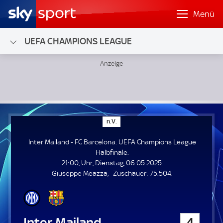
Menü
UEFA CHAMPIONS LEAGUE
Inter Mailand - FC Barcelona; UEFA Champions League Halb
n
n.V.
.
V
Inter Mailand - FC Barcelona. UEFA Champions League
.
Halbfinale.
21:00, Uhr, Dienstag, 06.05.2025.
Z
Giuseppe Meazza
Zuschauer:
75.504.
u
s
c
h
Inter Mailand
4