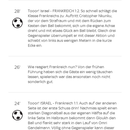
28'
Tooor! Israel - FRANKREICH 1:2. So schnell schlägt die
Klasse Frankreichs zu: Auftritt Cristopher Nkunku,
der vor dem Strafraum und mit dem Rücken zum
Kasten den Ball bekommt, sich um die eigene Achse
dreht und mit etwas Glück am Ball bleibt. Gleich drei
Gegenspieler überrumpelt er mit dieser Aktion und
schiebt von links aus wenigen Metern in die kurze
Ecke ein.
26'
Wie reagiert Frankreich nun? Von der frühen
Führung haben sich die Gäste ein wenig täuschen
lassen, spielerisch war das ansonsten noch nicht
sonderlich gut.
24'
Tooor! ISRAEL - Frankreich 1:1. Auch auf der anderen
Seite ist der erste Schuss drin! Nachmias spielt einen
starken Diagonalball aus der eigenen Hälfte auf die
linke Seite. Im Halbraum bekommt dann Gloukh den
Ball und flankt sehr stark in den Lauf von Omri
Gandelmann. Völlig ohne Gegenspieler kann dieser