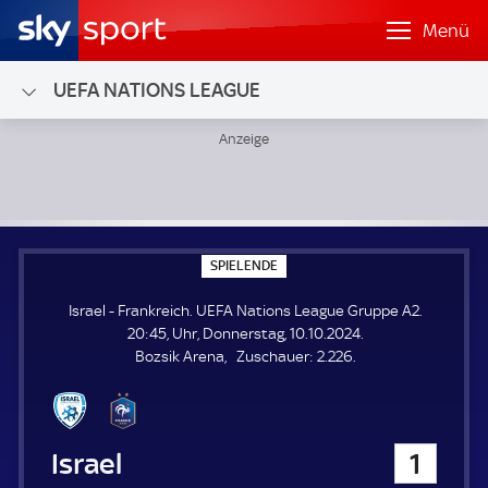
Menü
UEFA NATIONS LEAGUE
Israel - Frankreich; UEFA Nations League Gruppe A2
S
SPIELENDE
P
I
Israel - Frankreich. UEFA Nations League Gruppe A2.
E
L
20:45, Uhr, Donnerstag, 10.10.2024.
E
Z
Bozsik Arena
Zuschauer:
2.226.
N
D
u
E
s
c
h
Israel
1
a