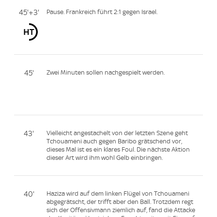
45'+3'
Pause. Frankreich führt 2:1 gegen Israel.
45'
Zwei Minuten sollen nachgespielt werden.
43'
Vielleicht angestachelt von der letzten Szene geht
Tchouameni auch gegen Baribo grätschend vor,
dieses Mal ist es ein klares Foul. Die nächste Aktion
dieser Art wird ihm wohl Gelb einbringen.
40'
Haziza wird auf dem linken Flügel von Tchouameni
abgegrätscht, der trifft aber den Ball. Trotzdem regt
sich der Offensivmann ziemlich auf, fand die Attacke