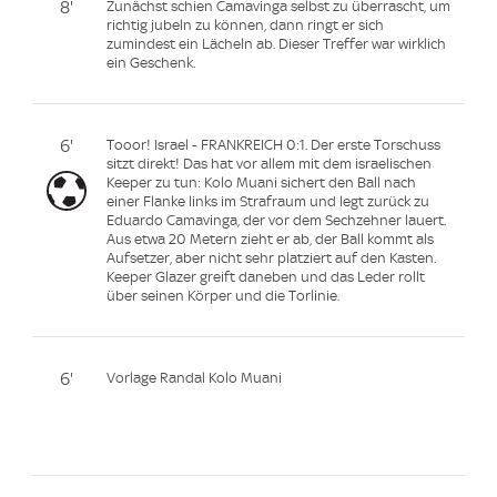
8'
Zunächst schien Camavinga selbst zu überrascht, um
richtig jubeln zu können, dann ringt er sich
zumindest ein Lächeln ab. Dieser Treffer war wirklich
ein Geschenk.
6'
Tooor! Israel - FRANKREICH 0:1. Der erste Torschuss
sitzt direkt! Das hat vor allem mit dem israelischen
Keeper zu tun: Kolo Muani sichert den Ball nach
einer Flanke links im Strafraum und legt zurück zu
Eduardo Camavinga, der vor dem Sechzehner lauert.
Aus etwa 20 Metern zieht er ab, der Ball kommt als
Aufsetzer, aber nicht sehr platziert auf den Kasten.
Keeper Glazer greift daneben und das Leder rollt
über seinen Körper und die Torlinie.
6'
Vorlage Randal Kolo Muani