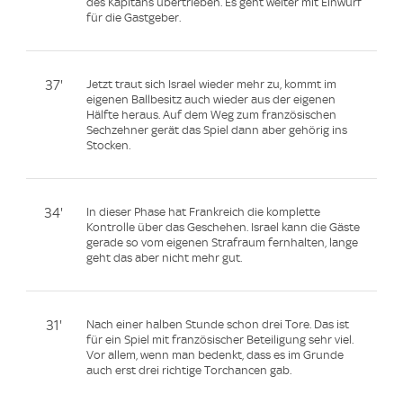
des Kapitäns übertrieben. Es geht weiter mit Einwurf
für die Gastgeber.
37'
Jetzt traut sich Israel wieder mehr zu, kommt im
eigenen Ballbesitz auch wieder aus der eigenen
Hälfte heraus. Auf dem Weg zum französischen
Sechzehner gerät das Spiel dann aber gehörig ins
Stocken.
34'
In dieser Phase hat Frankreich die komplette
Kontrolle über das Geschehen. Israel kann die Gäste
gerade so vom eigenen Strafraum fernhalten, lange
geht das aber nicht mehr gut.
31'
Nach einer halben Stunde schon drei Tore. Das ist
für ein Spiel mit französischer Beteiligung sehr viel.
Vor allem, wenn man bedenkt, dass es im Grunde
auch erst drei richtige Torchancen gab.