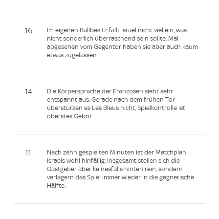
16'
Im eigenen Ballbesitz fällt Israel nicht viel ein, was
nicht sonderlich überraschend sein sollte. Mal
abgesehen vom Gegentor haben sie aber auch kaum
etwas zugelassen.
14'
Die Körpersprache der Franzosen sieht sehr
entspannt aus. Gerade nach dem frühen Tor
überstürzen es Les Bleus nicht, Spielkontrolle ist
oberstes Gebot.
11'
Nach zehn gespielten Minuten ist der Matchplan
Israels wohl hinfällig. Insgesamt stellen sich die
Gastgeber aber keinesfalls hinten rein, sondern
verlagern das Spiel immer wieder in die gegnerische
Hälfte.