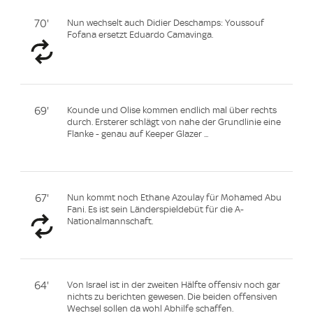
70'
Nun wechselt auch Didier Deschamps: Youssouf
Fofana ersetzt Eduardo Camavinga.
69'
Kounde und Olise kommen endlich mal über rechts
durch. Ersterer schlägt von nahe der Grundlinie eine
Flanke - genau auf Keeper Glazer ...
67'
Nun kommt noch Ethane Azoulay für Mohamed Abu
Fani. Es ist sein Länderspieldebüt für die A-
Nationalmannschaft.
64'
Von Israel ist in der zweiten Hälfte offensiv noch gar
nichts zu berichten gewesen. Die beiden offensiven
Wechsel sollen da wohl Abhilfe schaffen.