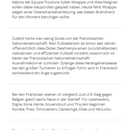
Kabine der Equipe Tricolore, Kylian Mbappe und Mike Maignan
sollen dabei Hauptrollen gespielt haben. Heute fehlt Mbappe
wegen einer Oberschenkelverletzung, was diesen Brandherd
für den Moment beruhigen sollte.
Zuletzt hörte man wenig Gutes von der französischen
Nationalmannschaft: Rein fußballerisch ist schon seit Jahren
offensichtlich, dass Didier Deschamps einen zurückhaltenden,
risikoarmen und effizienten Fußball vorzieht, obwohl sich im
Kader der französischen Nationalmannschaft
Ausnahmekönner tummeln. Solange diese Herangehensweise
bei den großen Turnieren zu Erfolgen führt, wird in Frankreich
wohlwollend ein Auge zugedrückt.
Bei den Franzosen stehen im Vergleich zum 2:0-Sieg gegen
Belgien gleich sechs Neue in der Startelf: Für Upamecano,
Digne, Kone, Kante, Gouendouzi und Thuram beginnen
Konate, Theo, Tchouameni, Camavinga, Olise und Nknunku.