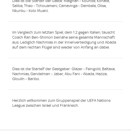
Dies ist die Startelf der Gäste: Maignan - Kounde, Konate,
Saliba, Theo - Tchouameni, Camavinga - Dembele, Olise,
Nkunku - Kolo Muani.
Im Vergleich zum letzten Spiel, dem 1:2 gegen Italien, tauscht
Coach Ran Ben-Shimon beinahe seine gesamte Mannschaft
aus: Lediglich Nachmias in der Innenverteidigung und Abada
auf dem rechten Flügel sind wieder von Anfang an dabei.
Dies ist die Startelf der Gastgeber: Glazer - Feingold, Baltaxa,
Nachmias, Gandelman - Jaber, Abu Fani - Abada, Haziza,
Gloukh - Baribo.
Herzlich willkommen zum Gruppenspiel der UEFA Nations
League zwischen Israel und Frankreich.