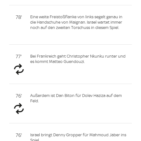
78'
Eine weite Freistoßflanke von links segelt genau in
die Handschuhe von Maignan. Israel wartet immer
noch auf den zweiten Torschuss in diesem Spiel.
77'
Bei Frankreich geht Christopher Nkunku runter und
es kommt Matteo Guendouzi.
76'
Außerdem ist Dan Biton für Dolev Haziza auf dem
Feld.
76'
Israel bringt Denny Gropper für Mahmoud Jaber ins
Spiel.