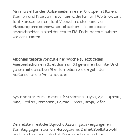
Minimalziel für den Außenseiter in einer Gruppe mit Italien,
Spanien und Kroatien - also Teams, die für fünf Weltmeister-,
fünf Europameister-, fünf Vizeweltmeister- und vier
Vizeeuropameisterschaftstitel stehen! - ist es, besser
abzuschneiden als bei der ersten EM-Endrundenteilnahme
vor acht Jahren.
Albanien testete vor gut einer Woche zuletzt gegen
Aserbaidschan, ein Spiel, das man 3:1 gewinnen konnte. Und
genau mit derselben Startformation wie da geht der
Außenseiter die Partie heute an.
Sylvinho startet mit dieser Elf: Strakosha - Hysaj, Ajeti, Djimsiti,
Mitaj - Asllani, Ramadani, Bajrami - Asani, Broja, Seferi.
Den letzten Test der Squadra Azzurri gabs vergangenen
Sonntag gegen Bosnien-Herzegowina. Da hat Spalletti wohl
noch ein bisschen getestet. Denn es ist schon etwas