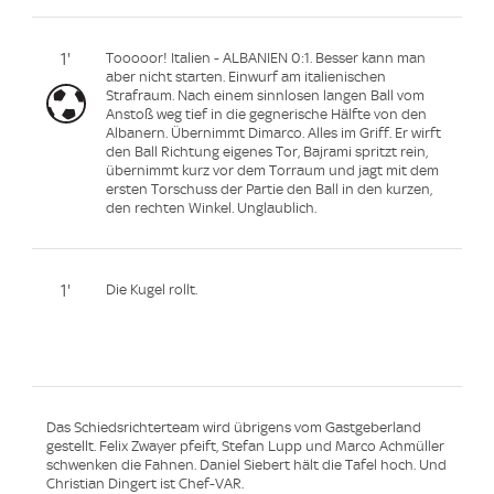
1'
Tooooor! Italien - ALBANIEN 0:1. Besser kann man
aber nicht starten. Einwurf am italienischen
Strafraum. Nach einem sinnlosen langen Ball vom
Anstoß weg tief in die gegnerische Hälfte von den
Albanern. Übernimmt Dimarco. Alles im Griff. Er wirft
den Ball Richtung eigenes Tor, Bajrami spritzt rein,
übernimmt kurz vor dem Torraum und jagt mit dem
ersten Torschuss der Partie den Ball in den kurzen,
den rechten Winkel. Unglaublich.
1'
Die Kugel rollt.
Das Schiedsrichterteam wird übrigens vom Gastgeberland
gestellt. Felix Zwayer pfeift, Stefan Lupp und Marco Achmüller
schwenken die Fahnen. Daniel Siebert hält die Tafel hoch. Und
Christian Dingert ist Chef-VAR.