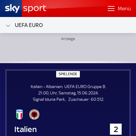
Menü
UEFA EURO
Italien - Albanien; UEFA EURO Gruppe B
S
SPIELENDE
P
I
Italien - Albanien. UEFA EURO Gruppe B.
E
L
21:00, Uhr, Samstag, 15.06.2024.
E
Z
Signal Iduna Park
Zuschauer:
60.512.
N
D
u
E
s
c
h
Italien
2
a