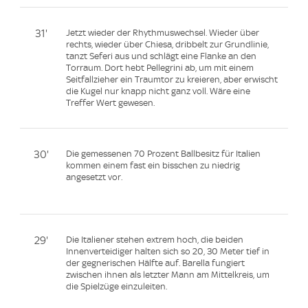
31'
Jetzt wieder der Rhythmuswechsel. Wieder über
rechts, wieder über Chiesa, dribbelt zur Grundlinie,
tanzt Seferi aus und schlägt eine Flanke an den
Torraum. Dort hebt Pellegrini ab, um mit einem
Seitfallzieher ein Traumtor zu kreieren, aber erwischt
die Kugel nur knapp nicht ganz voll. Wäre eine
Treffer Wert gewesen.
30'
Die gemessenen 70 Prozent Ballbesitz für Italien
kommen einem fast ein bisschen zu niedrig
angesetzt vor.
29'
Die Italiener stehen extrem hoch, die beiden
Innenverteidiger halten sich so 20, 30 Meter tief in
der gegnerischen Hälfte auf. Barella fungiert
zwischen ihnen als letzter Mann am Mittelkreis, um
die Spielzüge einzuleiten.