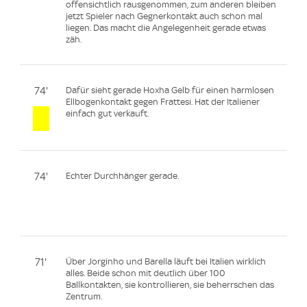
offensichtlich rausgenommen, zum anderen bleiben
jetzt Spieler nach Gegnerkontakt auch schon mal
liegen. Das macht die Angelegenheit gerade etwas
zäh.
74'
Dafür sieht gerade Hoxha Gelb für einen harmlosen
Ellbogenkontakt gegen Frattesi. Hat der Italiener
einfach gut verkauft.
74'
Echter Durchhänger gerade.
71'
Über Jorginho und Barella läuft bei Italien wirklich
alles. Beide schon mit deutlich über 100
Ballkontakten, sie kontrollieren, sie beherrschen das
Zentrum.