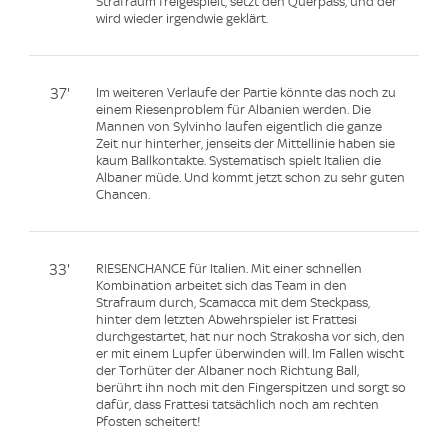
Strafraum freigespielt, setzt den Querpass, und der
wird wieder irgendwie geklärt.
37'
Im weiteren Verlaufe der Partie könnte das noch zu
einem Riesenproblem für Albanien werden. Die
Mannen von Sylvinho laufen eigentlich die ganze
Zeit nur hinterher, jenseits der Mittellinie haben sie
kaum Ballkontakte. Systematisch spielt Italien die
Albaner müde. Und kommt jetzt schon zu sehr guten
Chancen.
33'
RIESENCHANCE für Italien. Mit einer schnellen
Kombination arbeitet sich das Team in den
Strafraum durch, Scamacca mit dem Steckpass,
hinter dem letzten Abwehrspieler ist Frattesi
durchgestartet, hat nur noch Strakosha vor sich, den
er mit einem Lupfer überwinden will. Im Fallen wischt
der Torhüter der Albaner noch Richtung Ball,
berührt ihn noch mit den Fingerspitzen und sorgt so
dafür, dass Frattesi tatsächlich noch am rechten
Pfosten scheitert!