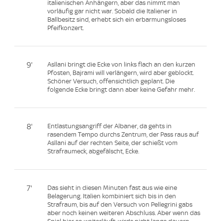
italienischen Anhängern, aber das nimmt man
vorläufig gar nicht war. Sobald die Italiener in
Ballbesitz sind, erhebt sich ein erbarmungsloses
Pfeifkonzert.
9'
Asllani bringt die Ecke von links flach an den kurzen
Pfosten, Bajrami will verlängern, wird aber geblockt.
Schöner Versuch, offensichtlich geplant. Die
folgende Ecke bringt dann aber keine Gefahr mehr.
8'
Entlastungsangriff der Albaner, da gehts in
rasendem Tempo durchs Zentrum, der Pass raus auf
Asllani auf der rechten Seite, der schießt vom
Strafraumeck, abgefälscht, Ecke.
7'
Das sieht in diesen Minuten fast aus wie eine
Belagerung. Italien kombiniert sich bis in den
Strafraum, bis auf den Versuch von Pellegrini gabs
aber noch keinen weiteren Abschluss. Aber wenn das