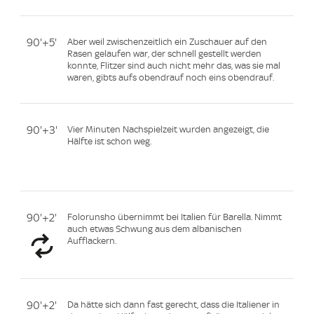
90'+5'
Aber weil zwischenzeitlich ein Zuschauer auf den
Rasen gelaufen war, der schnell gestellt werden
konnte, Flitzer sind auch nicht mehr das, was sie mal
waren, gibts aufs obendrauf noch eins obendrauf.
90'+3'
Vier Minuten Nachspielzeit wurden angezeigt, die
Hälfte ist schon weg.
90'+2'
Folorunsho übernimmt bei Italien für Barella. Nimmt
auch etwas Schwung aus dem albanischen
Aufflackern.
90'+2'
Da hätte sich dann fast gerecht, dass die Italiener in