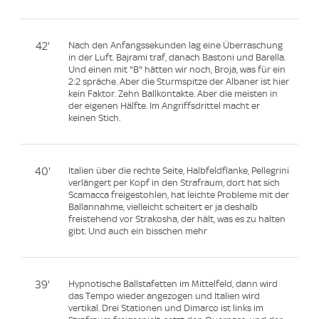
42'
Nach den Anfangssekunden lag eine Überraschung
in der Luft. Bajrami traf, danach Bastoni und Barella.
Und einen mit "B" hätten wir noch, Broja, was für ein
2:2 spräche. Aber die Sturmspitze der Albaner ist hier
kein Faktor. Zehn Ballkontakte. Aber die meisten in
der eigenen Hälfte. Im Angriffsdrittel macht er
keinen Stich.
40'
Italien über die rechte Seite, Halbfeldflanke, Pellegrini
verlängert per Kopf in den Strafraum, dort hat sich
Scamacca freigestohlen, hat leichte Probleme mit der
Ballannahme, vielleicht scheitert er ja deshalb
freistehend vor Strakosha, der hält, was es zu halten
gibt. Und auch ein bisschen mehr
39'
Hypnotische Ballstafetten im Mittelfeld, dann wird
das Tempo wieder angezogen und Italien wird
vertikal. Drei Stationen und Dimarco ist links im