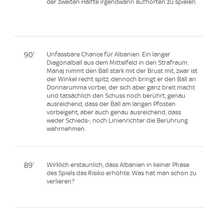
der zweiten Hälfte irgendwann aufhörten zu spielen.
90'
Unfassbare Chance für Albanien. Ein langer
Diagonalball aus dem Mittelfeld in den Strafraum.
Manaj nimmt den Ball stark mit der Brust mit, zwar ist
der Winkel recht spitz, dennoch bringt er den Ball an
Donnarumma vorbei, der sich aber ganz breit macht
und tatsächlich den Schuss noch berührt, genau
ausreichend, dass der Ball am langen Pfosten
vorbeigeht, aber auch genau ausreichend, dass
weder Schieds-, noch Linienrichter die Berührung
wahrnehmen.
89'
Wirklich erstaunlich, dass Albanien in keiner Phase
des Spiels das Risiko erhöhte. Was hat man schon zu
verlieren?