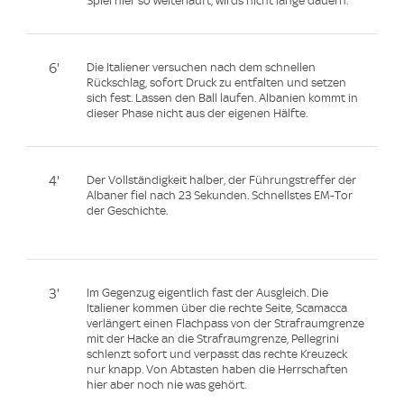
Spiel hier so weiterläuft, wirds nicht lange dauern.
6'
Die Italiener versuchen nach dem schnellen
Rückschlag, sofort Druck zu entfalten und setzen
sich fest. Lassen den Ball laufen. Albanien kommt in
dieser Phase nicht aus der eigenen Hälfte.
4'
Der Vollständigkeit halber, der Führungstreffer der
Albaner fiel nach 23 Sekunden. Schnellstes EM-Tor
der Geschichte.
3'
Im Gegenzug eigentlich fast der Ausgleich. Die
Italiener kommen über die rechte Seite, Scamacca
verlängert einen Flachpass von der Strafraumgrenze
mit der Hacke an die Strafraumgrenze, Pellegrini
schlenzt sofort und verpasst das rechte Kreuzeck
nur knapp. Von Abtasten haben die Herrschaften
hier aber noch nie was gehört.