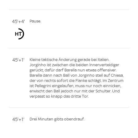
45'+4'
Pause.
45'+1'
Kleine taktische Änderung gerade bei Italien.
Jorginho ist zwischen die beiden Innenverteidiger
gerückt, dafür darf Barella nun etwas offensiver.
Barella dann nach Ball von Jorginho steil auf Chiesa,
der von rechts sofort die Flanke schlägt. Im Zentrum
ist Pellegrini eingelaufen, muss nur noch einnicken,
erwischt den Ball jedoch nur mit der Schulter. Und
verpasst so knapp das dritte Tor.
45'+1'
Drei Minuten gibts obendrauf.