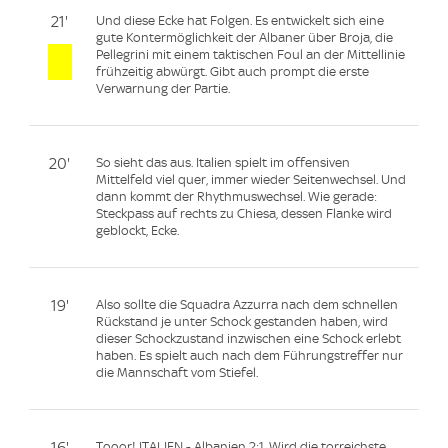
21'
Und diese Ecke hat Folgen. Es entwickelt sich eine
gute Kontermöglichkeit der Albaner über Broja, die
Pellegrini mit einem taktischen Foul an der Mittellinie
frühzeitig abwürgt. Gibt auch prompt die erste
Verwarnung der Partie.
20'
So sieht das aus. Italien spielt im offensiven
Mittelfeld viel quer, immer wieder Seitenwechsel. Und
dann kommt der Rhythmuswechsel. Wie gerade:
Steckpass auf rechts zu Chiesa, dessen Flanke wird
geblockt, Ecke.
19'
Also sollte die Squadra Azzurra nach dem schnellen
Rückstand je unter Schock gestanden haben, wird
dieser Schockzustand inzwischen eine Schock erlebt
haben. Es spielt auch nach dem Führungstreffer nur
die Mannschaft vom Stiefel.
16'
Tooor! ITALIEN - Albanien 2:1. Wird die torreichste