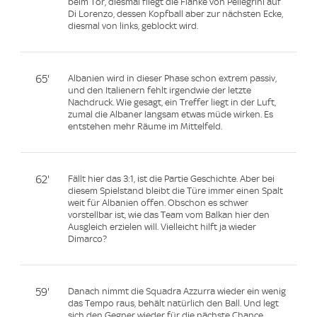
beim Tor, diesmal fliegt die Flanke von Pellegrini auf
Di Lorenzo, dessen Kopfball aber zur nächsten Ecke,
diesmal von links, geblockt wird.
65'
Albanien wird in dieser Phase schon extrem passiv,
und den Italienern fehlt irgendwie der letzte
Nachdruck. Wie gesagt, ein Treffer liegt in der Luft,
zumal die Albaner langsam etwas müde wirken. Es
entstehen mehr Räume im Mittelfeld.
62'
Fällt hier das 3:1, ist die Partie Geschichte. Aber bei
diesem Spielstand bleibt die Türe immer einen Spalt
weit für Albanien offen. Obschon es schwer
vorstellbar ist, wie das Team vom Balkan hier den
Ausgleich erzielen will. Vielleicht hilft ja wieder
Dimarco?
59'
Danach nimmt die Squadra Azzurra wieder ein wenig
das Tempo raus, behält natürlich den Ball. Und legt
sich den Gegner wieder für die nächste Chance