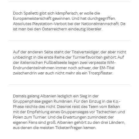
Doch Spalletti gibt sich kämpferisch, er wolle die
Europameisterschaft gewinnen. Und hat durchgegriffen.
Absolutes Playstation-Verbot bei der Nationalmannschaft. Da
ist man bei den Österreichern eindeutig liberaler.
Auf der anderen Seite steht der Titelverteidiger, der aber nicht
unbedingt in die erste Reihe der Turnierfavoriten gehört. Auf
der italienischen Fußballseele liegen zwei verpasste WM-
Endrundenteilnahmen immer noch schwer, der EM-Titel
zwischendrin war auch nicht mehr als ein Trostpflaster.
Damals gelang Albanien lediglich ein Sieg in der
Gruppenphase gegen Rumänien. Für den Einzug in die K.o.-
Phase reichte das nicht. Diesmal reist das Team vom Balkan
mit der Empfehlung eines Gruppensieges vor Tschechien und
Polen zum Turnier. Und die Erwartungen zumindest der
eigenen Fans sind groß. Albanien gehört zu den drei Ländern,
aus denen die meisten Ticketanfragen kamen.