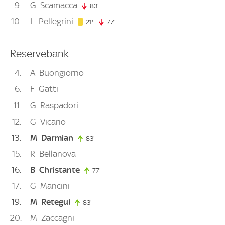
9
G
Scamacca
83'
83. minute
10
L
Pellegrini
21. minute
21'
77'
77. minute
Reservebank
4
A
Buongiorno
6
F
Gatti
11
G
Raspadori
12
G
Vicario
13
M
Darmian
83'
83. minute
15
R
Bellanova
16
B
Christante
77'
77. minute
17
G
Mancini
19
M
Retegui
83'
83. minute
20
M
Zaccagni