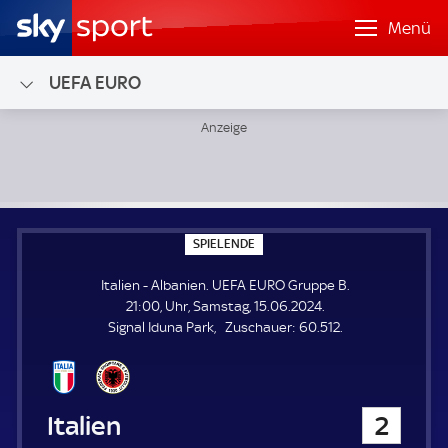
Menü
UEFA EURO
Italien - Albanien; UEFA EURO Gruppe B
S
SPIELENDE
P
I
Italien - Albanien. UEFA EURO Gruppe B.
E
L
21:00, Uhr, Samstag, 15.06.2024.
E
Z
Signal Iduna Park
Zuschauer:
60.512.
N
D
u
E
s
c
h
Italien
2
a