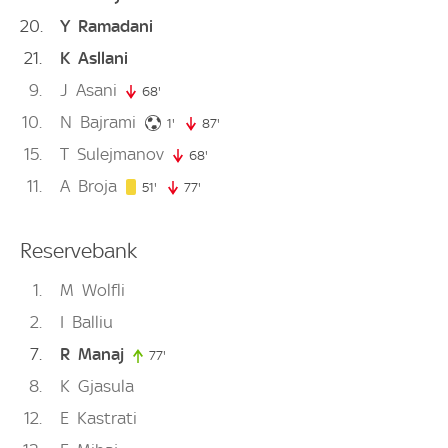
20
Y
Ramadani
21
K
Asllani
9
J
Asani
68'
68. minute
10
N
Bajrami
1. minute
1'
87'
87. minute
15
T
Sulejmanov
68'
68. minute
11
A
Broja
51. minute
51'
77'
77. minute
Reservebank
1
M
Wolfli
2
I
Balliu
7
R
Manaj
77'
77. minute
8
K
Gjasula
12
E
Kastrati