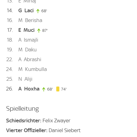
13
E
Mihaj
14
G
Laci
68'
68. minute
16
M
Berisha
17
E
Muci
87'
87. minute
18
A
Ismajli
19
M
Daku
22
A
Abrashi
24
M
Kumbulla
25
N
Aliji
26
A
Hoxha
74. minute
68'
68. minute
74'
Spielleitung
Schiedsrichter:
Felix Zwayer
Vierter Offizieller:
Daniel Siebert