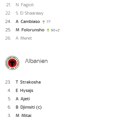
21
N
Fagioli
22
S
El Shaarawy
24
A
Cambiaso
77'
77. minute
25
M
Folorunsho
90+2'
92. minute
26
A
Meret
Albanien
23
T
Strakosha
4
E
Hysajs
5
A
Ajeti
6
B
Djimsiti
(c)
3
M
Mitaj