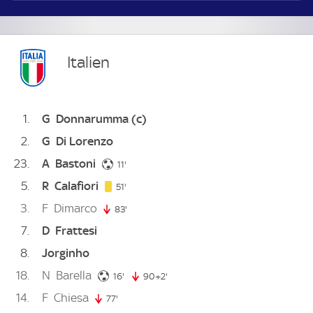
Italien
1
G
Donnarumma
(c)
2
G
Di Lorenzo
23
A
Bastoni
11. minute
11'
5
R
Calafiori
51. minute
51'
3
F
Dimarco
83'
83. minute
7
D
Frattesi
8
Jorginho
18
N
Barella
16. minute
16'
90+2'
92. minute
14
F
Chiesa
77'
77. minute