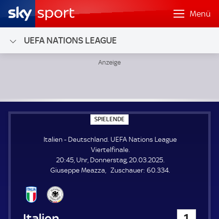
Menü
UEFA NATIONS LEAGUE
Italien - Deutschland; UEFA Nations League Viertelfinale
S
SPIELENDE
P
I
Italien - Deutschland. UEFA Nations League
E
L
Viertelfinale.
E
20:45, Uhr, Donnerstag, 20.03.2025.
N
D
Z
Giuseppe Meazza
Zuschauer:
60.334.
E
u
s
c
h
Italien
1