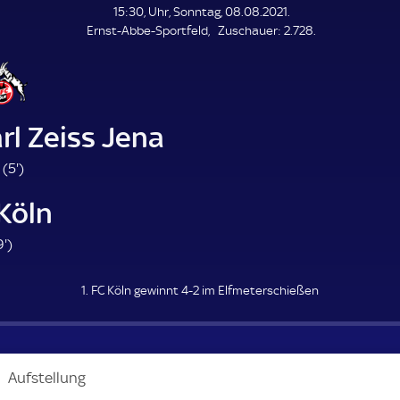
L
15:30, Uhr, Sonntag, 08.08.2021.
E
Z
Ernst-Abbe-Sportfeld
Zuschauer:
2.728.
N
D
u
E
s
c
h
a
rl Zeiss Jena
u
e
5
 (
5'
)
r
.
 Köln
m
i
6
9'
)
n
9
u
.
t
1. FC Köln gewinnt 4-2 im Elfmeterschießen
m
e
i
n
u
Aufstellung
t