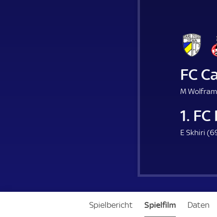
FC Ca
M Wolfram
1. FC
E Skhiri (
6
Spielbericht
Spielfilm
Daten