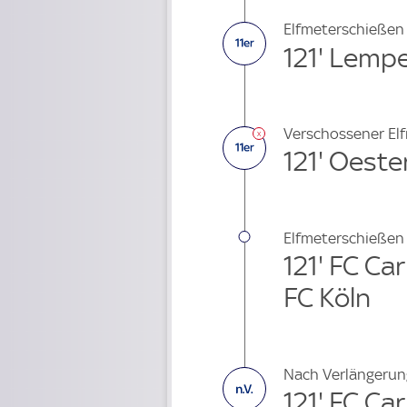
Elfmeterschießen
121' Lempe
Verschossener El
121' Oest
Elfmeterschießen
121' FC Carl
FC Köln
Nach Verlängerun
121' FC Carl