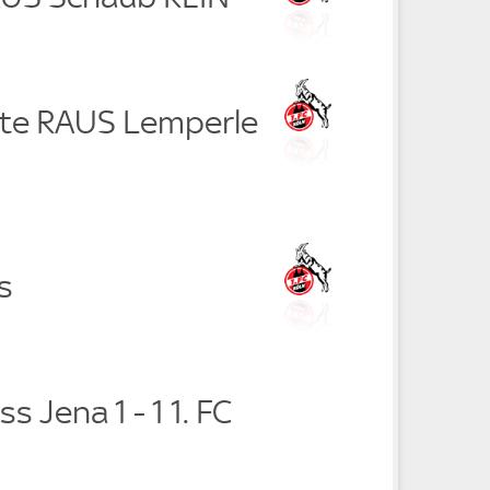
te RAUS Lemperle
s
ss Jena 1 - 1 1. FC