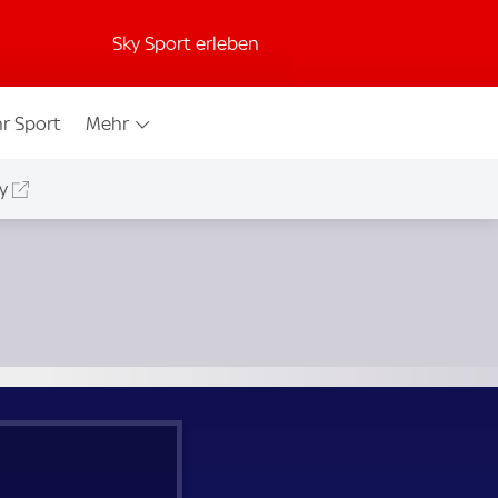
Sky Sport erleben
r Sport
Mehr
y