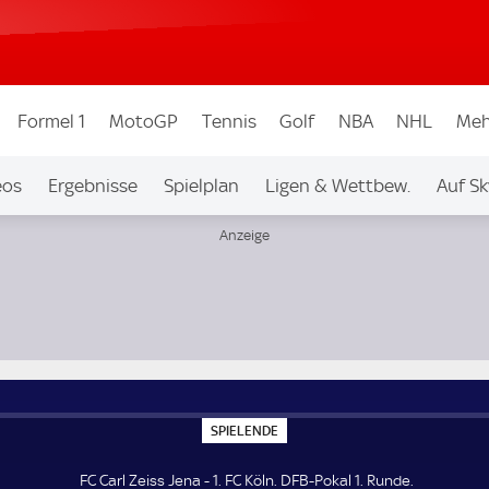
Formel 1
MotoGP
Tennis
Golf
NBA
NHL
Meh
eos
Ergebnisse
Spielplan
Ligen & Wettbew.
Auf Sk
S
SPIELENDE
P
I
E
FC Carl Zeiss Jena - 1. FC Köln. DFB-Pokal 1. Runde.