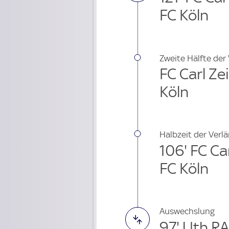
FC Köln
Zweite Hälfte der
FC Carl Zei
Köln
Halbzeit der Verl
106' FC Car
FC Köln
Auswechslung
97' Uth R