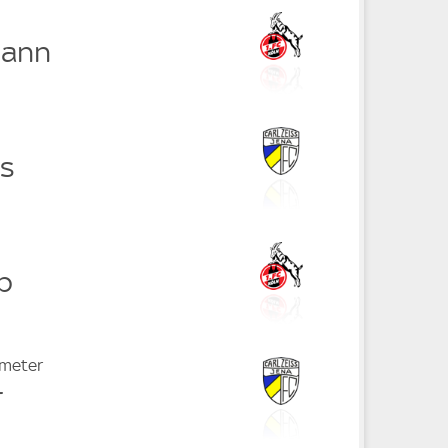
mann
is
b
fmeter
r