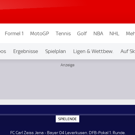
Formel 1
MotoGP
Tennis
Golf
NBA
NHL
Meh
eos
Ergebnisse
Spielplan
Ligen & Wettbew.
Auf Sk
nde
S
SPIELENDE
P
I
E
FC Carl Zeiss Jena - Bayer 04 Leverkusen. DFB-Pokal 1. Runde.