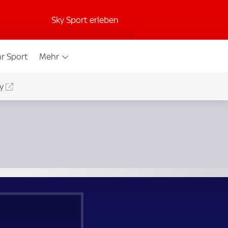
Sky Sport erleben
r Sport
Mehr
y