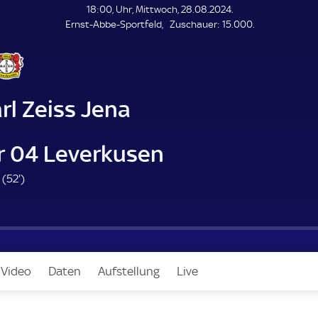
L
18:00, Uhr, Mittwoch, 28.08.2024.
E
Z
Ernst-Abbe-Sportfeld
Zuschauer:
15.000.
N
D
u
E
s
c
h
a
rl Zeiss Jena
u
e
r
r 04 Leverkusen
5
 (
52'
)
2
.
m
i
n
 Video
Daten
Aufstellung
Live
u
t
e