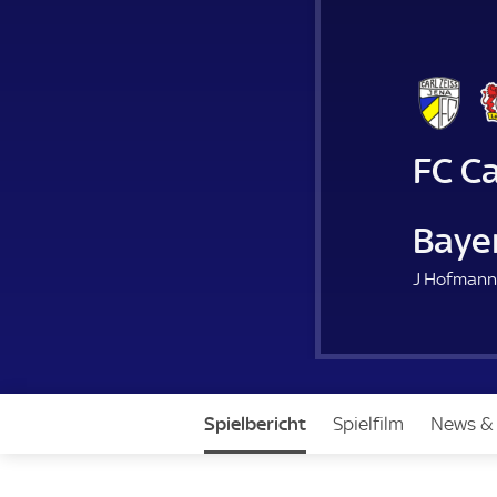
FC Ca
Baye
J Hofmann
Spielbericht
Spielfilm
News &