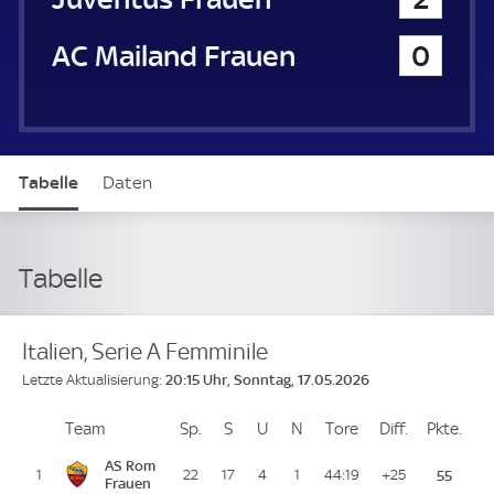
AC Mailand Frauen
0
Tabelle
Daten
Tabelle
Italien, Serie A Femminile
20:15 Uhr, Sonntag, 17.05.2026
Letzte Aktualisierung:
Team
Team
Sp.
Spiele
S
Siege
U
Unentschieden
N
Niederlagen
Tore
Tore
Diff.
Differenz
Pkte.
Pun
Platz
AS Rom
1
22
17
4
1
44:19
+25
55
Frauen