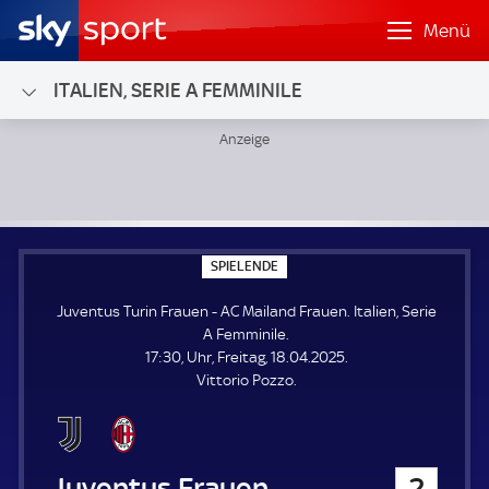
Menü
ITALIEN, SERIE A FEMMINILE
Juventus Turin Frauen - AC Mailand Frauen; Italien, Serie 
S
SPIELENDE
P
I
Juventus Turin Frauen - AC Mailand Frauen. Italien, Serie
E
L
A Femminile.
E
17:30, Uhr, Freitag, 18.04.2025.
N
D
Vittorio Pozzo.
E
Juventus Turin Frauen
2