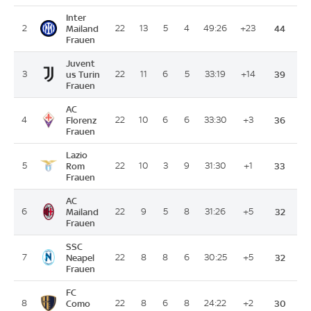
Inter
2
Mailand
22
13
5
4
49:26
+23
44
Frauen
Juvent
3
us Turin
22
11
6
5
33:19
+14
39
Frauen
AC
4
Florenz
22
10
6
6
33:30
+3
36
Frauen
Lazio
5
Rom
22
10
3
9
31:30
+1
33
Frauen
AC
6
Mailand
22
9
5
8
31:26
+5
32
Frauen
SSC
7
Neapel
22
8
8
6
30:25
+5
32
Frauen
FC
8
Como
22
8
6
8
24:22
+2
30