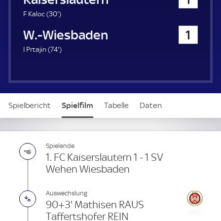
a
u
3
F Kaloc (
30'
)
e
0
SV Wehen Wiesbaden
1
r
.
m
7
I Prtajin (
74'
)
i
4
n
.
u
m
t
i
e
n
Spielbericht
Spielfilm
Tabelle
Daten
u
t
e
Aufstellung
Live
Spielende
1. FC Kaiserslautern 1 - 1 SV
Wehen Wiesbaden
Auswechslung
90+3' Mathisen RAUS
Taffertshofer REIN