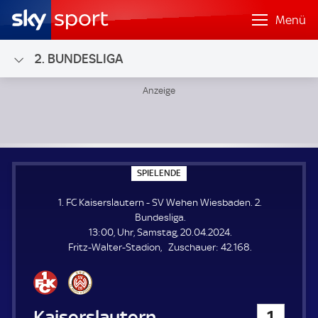
Menü
2. BUNDESLIGA
1. FC Kaiserslautern - SV Wehen Wiesbaden; 2. Bundesliga
S
SPIELENDE
P
I
1. FC Kaiserslautern - SV Wehen Wiesbaden. 2.
E
L
Bundesliga.
E
13:00, Uhr, Samstag, 20.04.2024.
N
D
Z
Fritz-Walter-Stadion
Zuschauer:
42.168.
E
u
s
c
h
1. FC Kaiserslautern
1