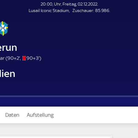
L
20:00, Uhr, Freitag, 02.12.2022.
E
Z
Lusail Iconic Stadium
Zuschauer:
85.986.
N
D
u
E
s
c
h
a
run
u
e
9
s
9
ar (
90+2'
,
90+3'
)
r
2
/
3
lien
.
o
.
m
m
i
i
n
n
u
u
t
t
e
e
Daten
Aufstellung