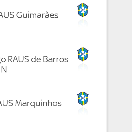
RAUS Guimarães
go RAUS de Barros
IN
RAUS Marquinhos