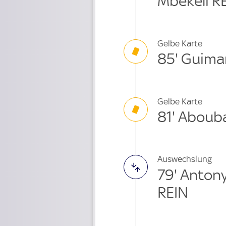
Mbekeli R
Gelbe Karte
85' Guima
Gelbe Karte
81' Aboub
Auswechslung
79' Anton
REIN