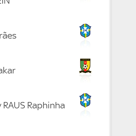
EIN
rães
akar
y RAUS Raphinha