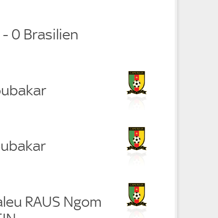
- 0 Brasilien
oubakar
oubakar
aleu RAUS Ngom