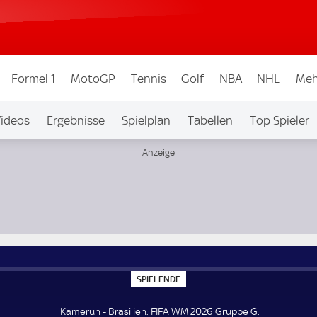
Formel 1
MotoGP
Tennis
Golf
NBA
NHL
Meh
ideos
Ergebnisse
Spielplan
Tabellen
Top Spieler
ew.
S
SPIELENDE
P
I
E
Kamerun - Brasilien. FIFA WM 2026 Gruppe G.