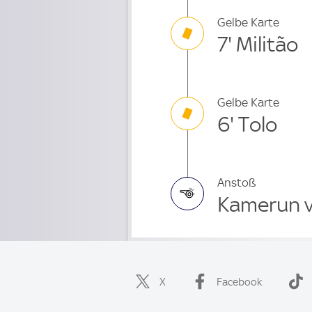
Gelbe Karte
7' Militão
Gelbe Karte
6' Tolo
Anstoß
Kamerun v 
X
Facebook