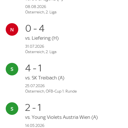
08.08.2026
Österreich, 2. Liga
0 - 4
vs.
Liefering
(H)
31.07.2026
Österreich, 2. Liga
4 - 1
vs.
SK Treibach
(A)
25.07.2026
Österreich, ÖFB-Cup 1. Runde
2 - 1
vs.
Young Violets Austria Wien
(A)
14.05.2026