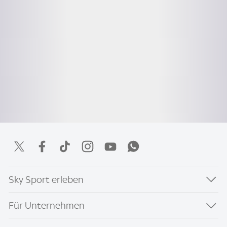
Sky Sport erleben
Für Unternehmen