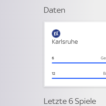
Daten
Verteidigung
Karlsruhe
Karlsruhe:
Ge
6
Karlsruhe:
B
12
Letzte 6 Spiele