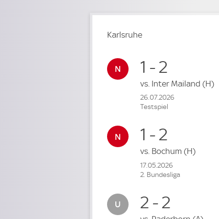
Karlsruhe
1 - 2
vs.
Inter Mailand
(H)
26.07.2026
Testspiel
1 - 2
vs.
Bochum
(H)
17.05.2026
2. Bundesliga
2 - 2
vs.
Paderborn
(A)