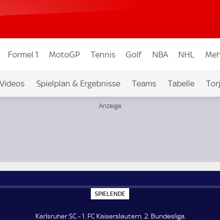
Formel 1
MotoGP
Tennis
Golf
NBA
NHL
Meh
Videos
Spielplan & Ergebnisse
Teams
Tabelle
Tor
bew.
Auf Sky
S
SPIELENDE
P
I
E
Karlsruher SC - 1. FC Kaiserslautern. 2. Bundesliga.