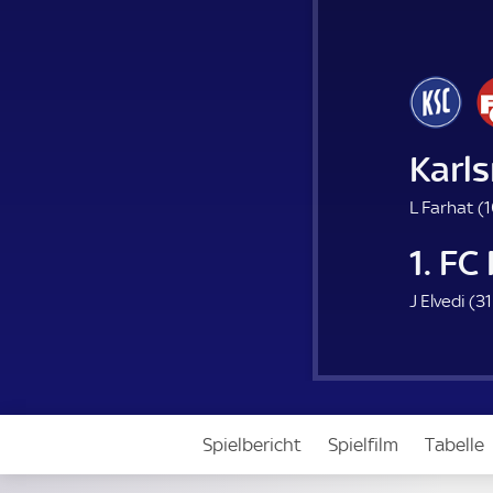
Karls
L Farhat (
1
1. FC
J Elvedi (
31
Spielbericht
Spielfilm
Tabelle