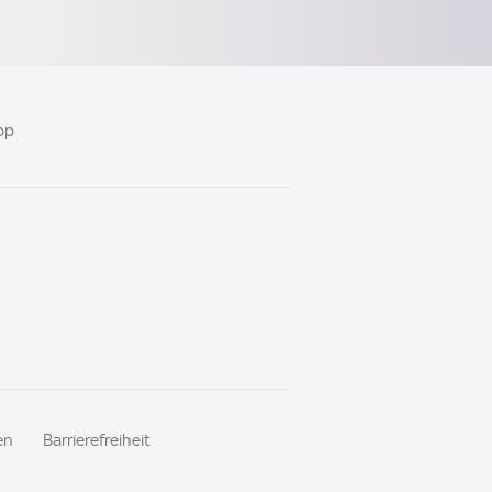
pp
en
Barrierefreiheit