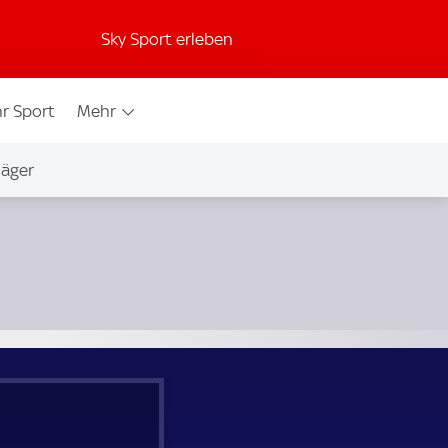
Sky Sport erleben
r Sport
Mehr
jäger