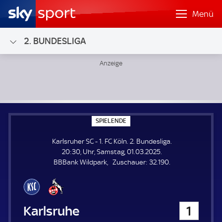
Menü
2. BUNDESLIGA
Karlsruher SC - 1. FC Köln; 2. Bundesliga
S
SPIELENDE
P
I
Karlsruher SC - 1. FC Köln. 2. Bundesliga.
E
L
20:30, Uhr, Samstag, 01.03.2025.
E
Z
BBBank Wildpark
Zuschauer:
32.190.
N
D
u
E
s
c
h
Karlsruher SC
1
a