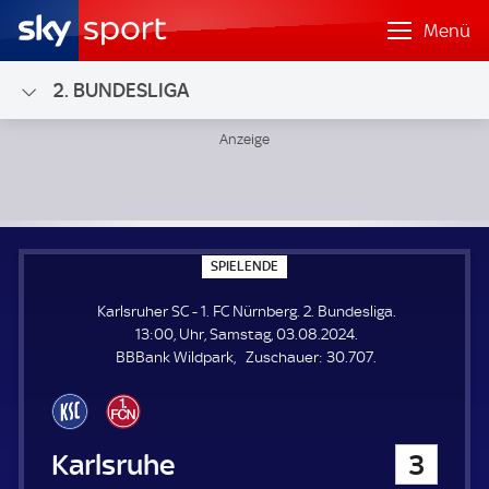
Menü
2. BUNDESLIGA
Karlsruher SC - 1. FC Nürnberg; 2. Bundesliga
S
SPIELENDE
P
I
Karlsruher SC - 1. FC Nürnberg. 2. Bundesliga.
E
L
13:00, Uhr, Samstag, 03.08.2024.
E
Z
BBBank Wildpark
Zuschauer:
30.707.
N
D
u
E
s
c
h
Karlsruher SC
3
a