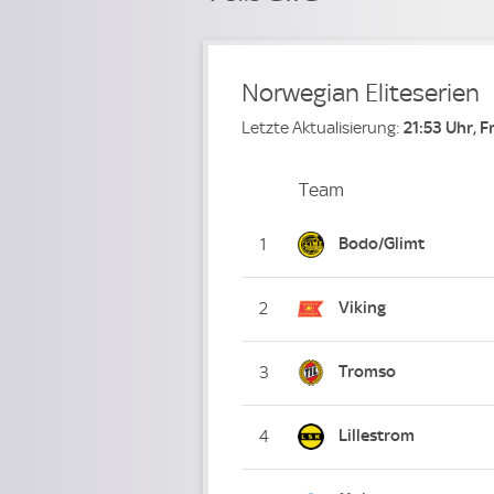
Norwegian Eliteserien
Letzte Aktualisierung:
21:53 Uhr, F
Team
Team
Platz
Bodo/Glimt
1
Viking
2
Tromso
3
Lillestrom
4