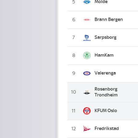
Molde
5
Brann Bergen
6
Sarpsborg
7
HamKam
8
Valerenga
9
Rosenborg
10
Trondheim
KFUM Oslo
11
Fredrikstad
12