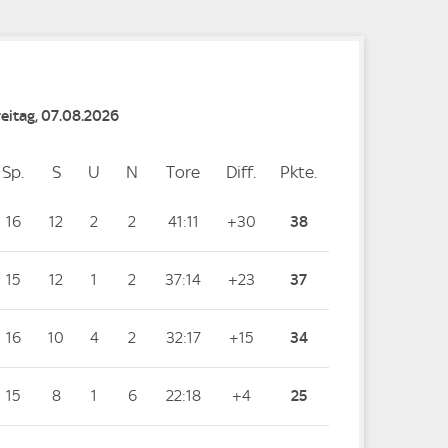
reitag, 07.08.2026
Sp.
Spiele
S
Siege
U
Unentschieden
N
Niederlagen
Tore
Tore
Diff.
Differenz
Pkte.
Punkte
16
12
2
2
41:11
+30
38
15
12
1
2
37:14
+23
37
16
10
4
2
32:17
+15
34
15
8
1
6
22:18
+4
25