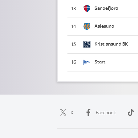
Sandefjord
13
Aalesund
14
Kristiansund BK
15
Start
16
X
Facebook