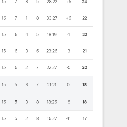
15
7
3
5
28:22
+6
24
16
7
1
8
33:27
+6
22
15
6
4
5
18:19
-1
22
15
6
3
6
23:26
-3
21
15
6
2
7
22:27
-5
20
15
5
3
7
21:21
0
18
16
5
3
8
18:26
-8
18
15
5
2
8
16:27
-11
17