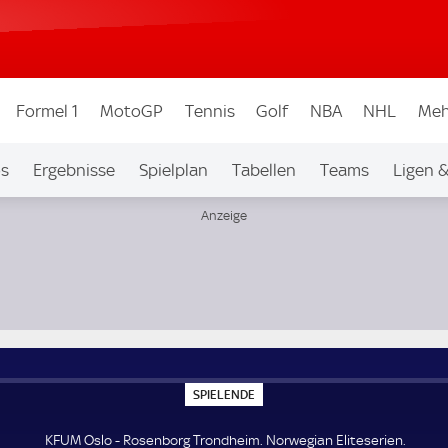
Formel 1
MotoGP
Tennis
Golf
NBA
NHL
Meh
os
Ergebnisse
Spielplan
Tabellen
Teams
Ligen 
S
SPIELENDE
P
I
E
KFUM Oslo - Rosenborg Trondheim. Norwegian Eliteserien.