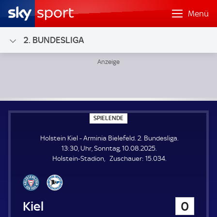
Menü
2. BUNDESLIGA
Holstein Kiel - Arminia Bielefeld; 2. Bundesliga
S
SPIELENDE
P
I
Holstein Kiel - Arminia Bielefeld. 2. Bundesliga.
E
L
13:30, Uhr, Sonntag, 10.08.2025.
E
Z
Holstein-Stadion
Zuschauer:
15.034.
N
D
u
E
s
c
h
Holstein Kiel
0
a