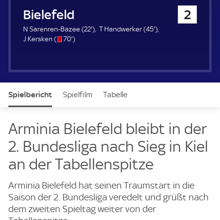
u
Arminia Bielefeld
2
e
r
2
4
N Sarenren-Bazee (
22'
)
T Handwerker (
45'
)
s
7
2
5
J Kersken (
70'
)
/
0
.
.
o
.
m
m
m
i
i
i
n
n
n
u
u
Spielbericht
Spielfilm
Tabelle
u
t
t
t
e
e
e
News & Video
Daten
Aufstellung
Live
Arminia Bielefeld bleibt in der
2. Bundesliga nach Sieg in Kiel
an der Tabellenspitze
Arminia Bielefeld hat seinen Traumstart in die
Saison der 2. Bundesliga veredelt und grüßt nach
dem zweiten Spieltag weiter von der