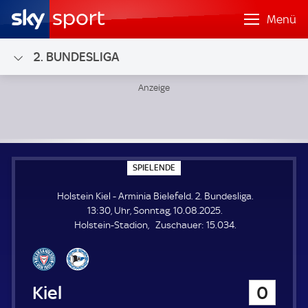
Menü
2. BUNDESLIGA
Holstein Kiel - Arminia Bielefeld; 2. Bundesliga
S
SPIELENDE
P
I
Holstein Kiel - Arminia Bielefeld. 2. Bundesliga.
E
L
13:30, Uhr, Sonntag, 10.08.2025.
E
Z
Holstein-Stadion
Zuschauer:
15.034.
N
D
u
E
s
c
h
Holstein Kiel
0
a