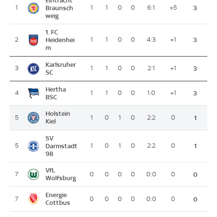
Eintracht
1
Braunsch
1
1
0
0
6:1
+5
3
weig
1. FC
2
Heidenhei
1
1
0
0
4:3
+1
3
m
Karlsruher
3
1
1
0
0
2:1
+1
3
SC
Hertha
4
1
1
0
0
1:0
+1
3
BSC
Holstein
5
1
0
1
0
2:2
0
1
Kiel
SV
5
Darmstadt
1
0
1
0
2:2
0
1
98
VfL
7
0
0
0
0
0:0
0
0
Wolfsburg
Energie
7
0
0
0
0
0:0
0
0
Cottbus