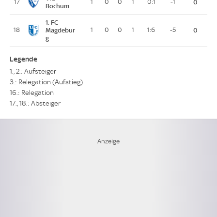
17
1
0
0
1
0:1
-1
0
Bochum
1. FC
18
Magdebur
1
0
0
1
1:6
-5
0
g
Legende
1., 2.: Aufsteiger
3.: Relegation (Aufstieg)
16.: Relegation
17., 18.: Absteiger