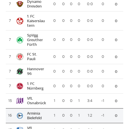
Dynamo
7
0
0
0
0
0:0
0
0
Dresden
1. FC
7
Kaiserslau
0
0
0
0
0:0
0
0
tern
SpVgg
7
Greuther
0
0
0
0
0:0
0
0
Fürth
FC St.
7
0
0
0
0
0:0
0
0
Pauli
Hannover
7
0
0
0
0
0:0
0
0
96
1. FC
7
0
0
0
0
0:0
0
0
Nürnberg
VfL
15
1
0
0
1
3:4
-1
0
Osnabrück
Arminia
16
1
0
0
1
1:2
-1
0
Bielefeld
VfL