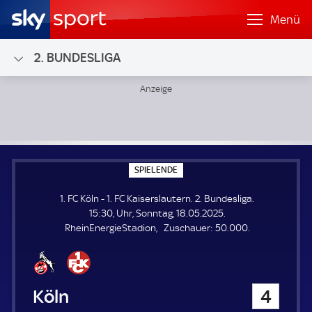
Menü
2. BUNDESLIGA
1. FC Köln - 1. FC Kaiserslautern; 2. Bundesliga
S
SPIELENDE
P
I
1. FC Köln - 1. FC Kaiserslautern. 2. Bundesliga.
E
L
15:30, Uhr, Sonntag, 18.05.2025.
E
Z
RheinEnergieStadion
Zuschauer:
50.000.
N
D
u
E
s
c
h
1. FC Köln
4
a