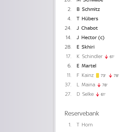
2
B
Schmitz
4
T
Hübers
24
J
Chabot
14
J
Hector
(c)
28
E
Skhiri
17
K
Schindler
61'
61. minute
6
E
Martel
11
F
Kainz
73. minute
73'
78'
78. min
37
L
Maina
78'
78. minute
27
D
Selke
61'
61. minute
Reservebank
1
T
Horn