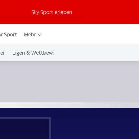
Sky Sport erleben
r Sport
Mehr
ger
Ligen & Wettbew.