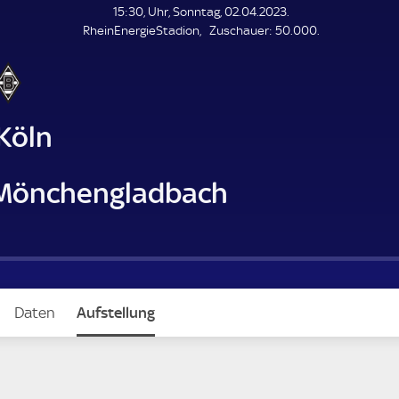
L
15:30, Uhr, Sonntag, 02.04.2023.
E
Z
RheinEnergieStadion
Zuschauer:
50.000.
N
D
u
E
s
c
h
a
 Köln
u
e
r
 Mönchengladbach
Daten
Aufstellung