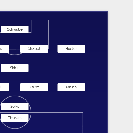
Schwäbe
s
Chabot
Hector
Skhiri
l
Kainz
Maina
Selke
Thuram