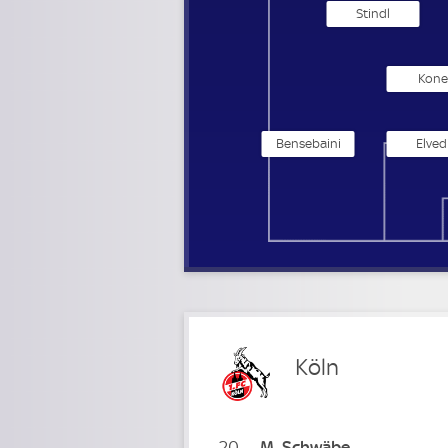
Stindl
Kone
Bensebaini
Elved
Köln
20
M
Schwäbe