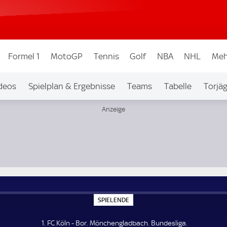
Formel 1
MotoGP
Tennis
Golf
NBA
NHL
Meh
deos
Spielplan & Ergebnisse
Teams
Tabelle
Torjä
S
SPIELENDE
P
I
E
1. FC Köln - Bor. Mönchengladbach. Bundesliga.