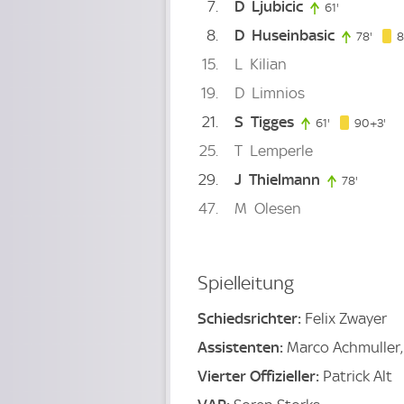
7
D
Ljubicic
61'
61. minute
8
D
Huseinbasic
78'
78. m
8
15
L
Kilian
19
D
Limnios
21
S
Tigges
93.
61'
61. minute
90+3'
25
T
Lemperle
29
J
Thielmann
78'
78. minu
47
M
Olesen
Spielleitung
Schiedsrichter:
Felix Zwayer
Assistenten:
Marco Achmuller,
Vierter Offizieller:
Patrick Alt