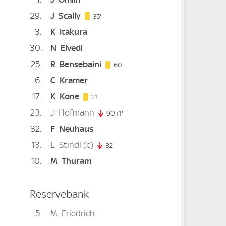
29
J
Scally
35. minute
35'
3
K
Itakura
30
N
Elvedi
25
R
Bensebaini
60. minute
60'
6
C
Kramer
17
K
Kone
21. minute
21'
23
J
Hofmann
90+1'
91. minute
32
F
Neuhaus
ute
13
L
Stindl
(c)
82'
82. minute
10
M
Thuram
Reservebank
5
M
Friedrich