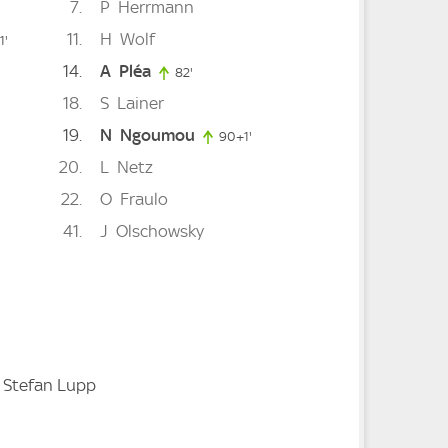
7
P
Herrmann
11
H
Wolf
81. minute
inute
1'
14
A
Pléa
82'
82. minute
18
S
Lainer
19
N
Ngoumou
 minute
90+1'
91. minute
20
L
Netz
22
O
Fraulo
te
41
J
Olschowsky
 Stefan Lupp