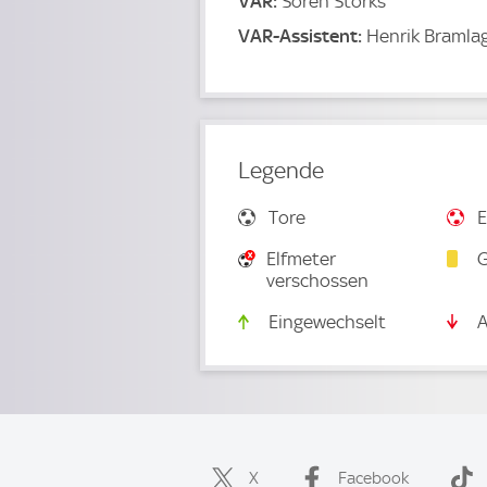
VAR:
Soren Storks
VAR-Assistent:
Henrik Bramla
Legende
Tore
E
Elfmeter
G
verschossen
Eingewechselt
A
X
Facebook