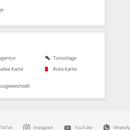
ge
igentor
Torvorlage
elbe Karte
Rote Karte
usgewechselt
TikTok
Instagram
YouTube
WhatsA