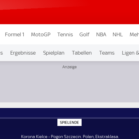
Formel 1
MotoGP
Tennis
Golf
NBA
NHL
Meh
os
Ergebnisse
Spielplan
Tabellen
Teams
Ligen 
S
SPIELENDE
P
I
E
Korona Kielce - Pogon Szczecin. Polen, Ekstraklasa.