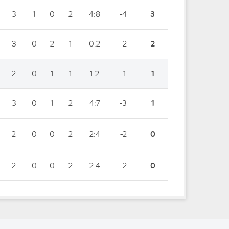
3
1
0
2
4:8
-4
3
3
0
2
1
0:2
-2
2
2
0
1
1
1:2
-1
1
3
0
1
2
4:7
-3
1
2
0
0
2
2:4
-2
0
2
0
0
2
2:4
-2
0