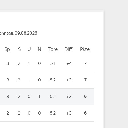
Sonntag, 09.08.2026
Sp.
Spiele
S
Siege
U
Unentschieden
N
Niederlagen
Tore
Tore
Diff.
Differenz
Pkte.
Punkte
3
2
1
0
5:1
+4
7
3
2
1
0
5:2
+3
7
3
2
0
1
5:2
+3
6
2
2
0
0
5:2
+3
6