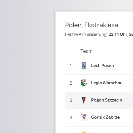
Polen, Ekstraklasa
Letzte Aktualisierung:
22:14 Uhr, 
Team
Team
Platz
Lech Posen
1
Legia Warschau
2
Pogon Szczecin
3
Gornik Zabrze
4