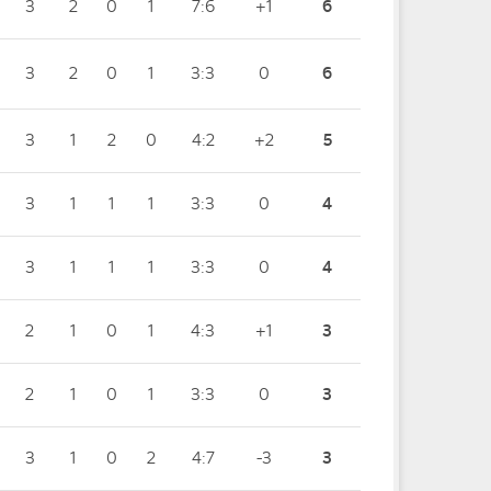
3
2
0
1
7:6
+1
6
3
2
0
1
3:3
0
6
3
1
2
0
4:2
+2
5
3
1
1
1
3:3
0
4
3
1
1
1
3:3
0
4
2
1
0
1
4:3
+1
3
2
1
0
1
3:3
0
3
3
1
0
2
4:7
-3
3