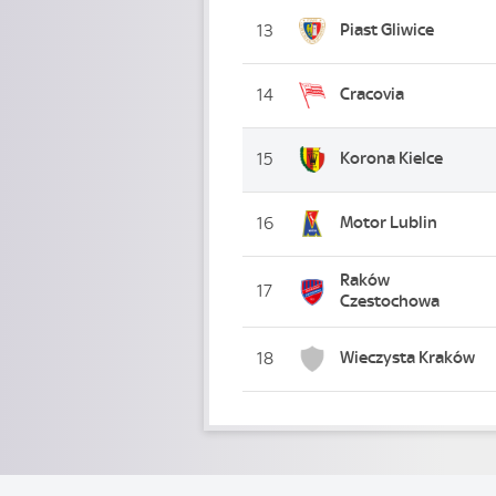
Piast Gliwice
13
Cracovia
14
Korona Kielce
15
Motor Lublin
16
Raków
17
Czestochowa
Wieczysta Kraków
18