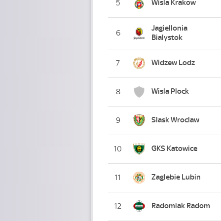
Wisla Krakow
5
Jagiellonia
6
Bialystok
Widzew Lodz
7
Wisla Plock
8
Slask Wroclaw
9
GKS Katowice
10
Zaglebie Lubin
11
Radomiak Radom
12