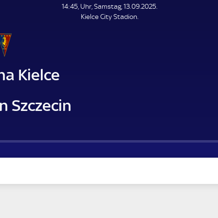
L
14:45, Uhr, Samstag, 13.09.2025.
E
Kielce City Stadion.
N
D
E
na Kielce
n Szczecin